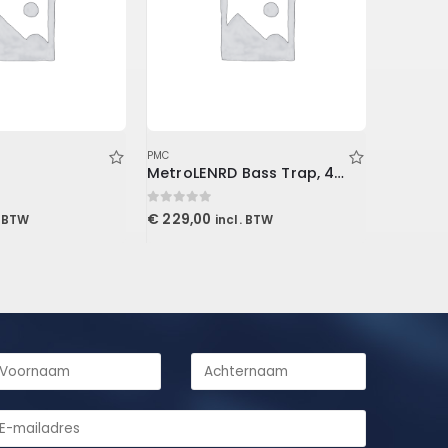
PMC
PMC
MetroLENRD Bass Trap, 4-Pack 2-30x30x60cm, Charcoal
Wooden
0
out of 5
0
out of 5
€
229,00
€
219,00
. BTW
incl. BTW