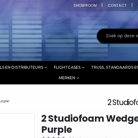
SHOWROOM
CONTACT
LS EN DISTRIBUTEURS
FLIGHTCASES
TRUSS, STANDAARDS E
MERKEN
2 Studiof
urple
2 Studiofoam Wedge,
Purple