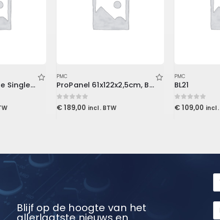
PMC
PMC
Pulse 16 DX Dante Singlemode
ProPanel 61x122x2,5cm, Beveled Edge, Slate
BL21
0
out of 5
0
out of 5
€
189,00
€
109,00
BTW
incl. BTW
incl
Blijf op de hoogte van het
allerlaatste nieuws en