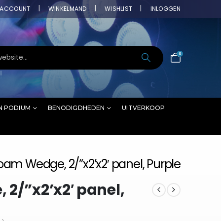
ACCOUNT
WINKELMAND
WISHLIST
INLOGGEN
0
N PODIUM
BENODIGDHEDEN
UITVERKOOP
oam Wedge, 2/”x2’x2′ panel, Purple
 2/”x2’x2′ panel,