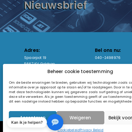
Nieuwsbrief
Adres:
Bel ons nu:
Spaarpot 19
040-2498976
5667 KV Geldrop
Beheer cookie toestemming
Email-adres:
Openingstijden
Om de beste ervaringen te bieden, gebruiken wij technologieën zoals 
sales@lightandsound.store
Ma - Vr: 09:00-17:00
informatie over je apparaat op te slaan en/of te raadplegen. Door in t
Za: Enkel op afspra
met deze technologieën kunnen wij gegevens zoals surfgedrag of uniek
deze site verwerken. Als je geen toestemming geeft of uw toestemming i
KvK-nummer: 60857196
dit een nadelige invloed hebben op bepaalde functies en mogelijkhede
Btw-nummer: NL854090368B01
Accepteren
Weigeren
Bekijk voo
Kan ik je helpen?
© 2026 Light and Sound Factory. Alle rechten voorbeho
Cookiebeleid
Privacy Beleid