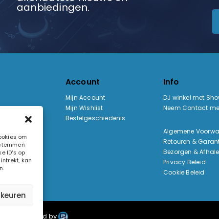
aanbiedingen.
Account
Info
Mijn Account
DJ winkel met Sh
Mijn Wishlist
Neem Contact me
Bestelgeschiedenis
:
Algemene Voorw
cookies om
Retouren & Garant
e stemmen
ak
Bezorgen & Afhal
e ID's op
ntrekt, kan
Privacy Beleid
n.
Cookie Beleid
rkeuren
uden. Pixiefied by