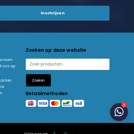
Zoeken op deze website
owroom
t ons op
Zoeken
aarden
ie
Betaalmethoden
en
Volg ons op