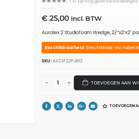
( Er zijn nog geen beoordelingen.
0
out of 5
€
25,00
incl. BTW
Auralex 2 Studiofoam Wedge, 2/”x2’x2′ pa
Beschikbaarheid:
Beschikbaar via nabeste
SKU:
AX2SF22PUR12
TOEVOEGEN AAN W
TOEVOEGEN A