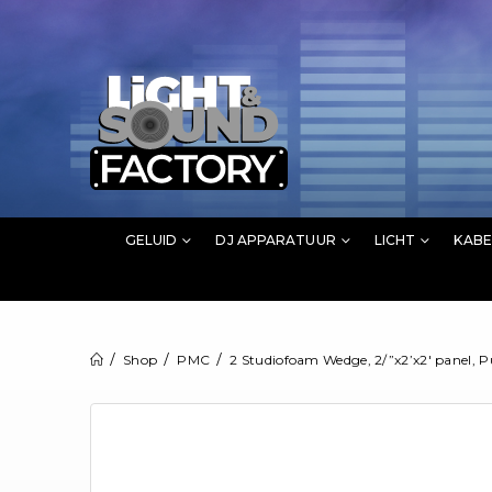
GELUID
DJ APPARATUUR
LICHT
KABE
Shop
PMC
2 Studiofoam Wedge, 2/”x2’x2′ panel, P