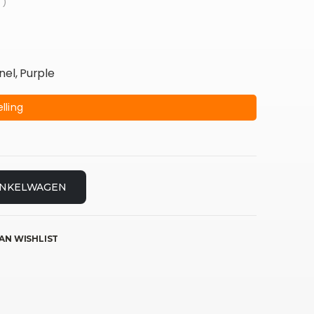
 )
nel, Purple
lling
INKELWAGEN
AN WISHLIST