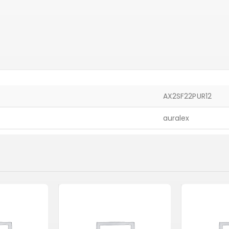
AX2SF22PUR12
auralex