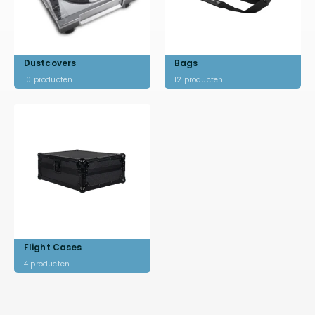
Dustcovers
Bags
10
producten
12
producten
Flight Cases
4
producten