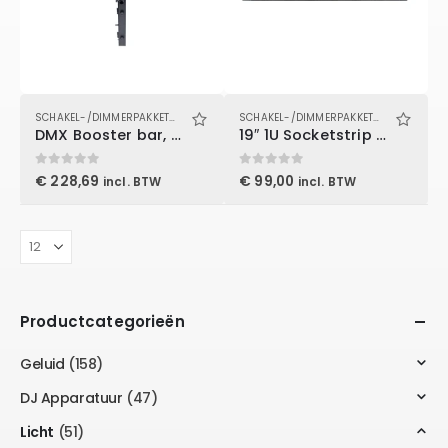
SCHAKEL-/DIMMERPAKKETTEN
SCHAKEL-/DIMMERPAKKETTEN
DMX Booster bar, maximaal 30 KG
19″ 1U Socketstrip 6 zones
0
out of 5
0
out of 5
€
228,69
€
99,00
incl. BTW
incl. BTW
Productcategorieën
Geluid
(158)
DJ Apparatuur
(47)
Licht
(51)