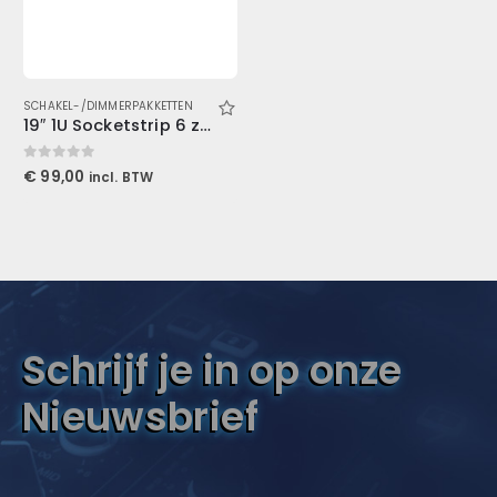
SCHAKEL-/DIMMERPAKKETTEN
19″ 1U Socketstrip 6 zones
0
out of 5
€
99,00
incl. BTW
Schrijf je in op onze
Nieuwsbrief