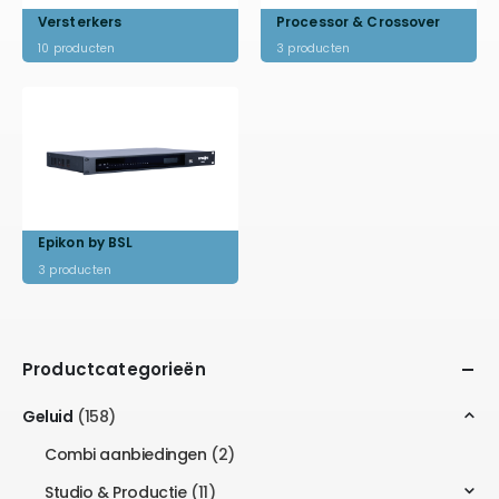
Versterkers
Processor & Crossover
10
producten
3
producten
Epikon by BSL
3
producten
Productcategorieën
Geluid
(158)
Combi aanbiedingen
(2)
Studio & Productie
(11)