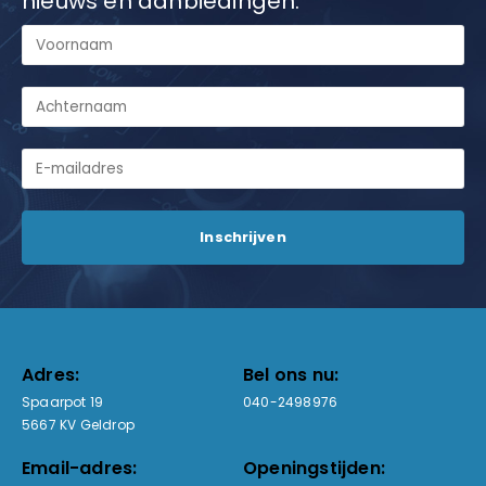
nieuws en aanbiedingen.
Adres:
Bel ons nu:
Spaarpot 19
040-2498976
5667 KV Geldrop
Email-adres:
Openingstijden: