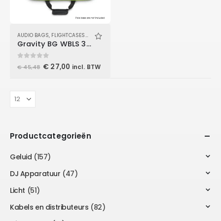
AUDIO BAGS
,
FLIGHTCASES
,
LIFTS
,
STAND BAGS
,
TAS
Gravity BG WBLS 331 – Transport Bag for Square Base Plate
0
out of 5
Oorspronkelijke
Huidige
€
27,00
incl. BTW
€
45,48
prijs
prijs
was:
is:
€ 45,48.
€ 27,00.
Productcategorieën
Geluid
(157)
DJ Apparatuur
(47)
Licht
(51)
Kabels en distributeurs
(82)