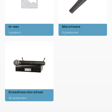
In-ear
Microfoons
1
product
9
producten
Draadloos microfoon
46
producten