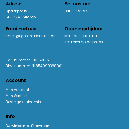
Adres:
Bel ons nu:
Spaarpot 19
040-2498976
5667 KV Geldrop
Email-adres:
Openingstijden:
sales@lightandsound.store
Ma - Vr: 09:00-17:00
Za: Enkel op afspraak
KvK-nummer: 60857196
Btw-nummer: NL854090368B01
Account
Mijn Account
Mijn Wishlist
Bestelgeschiedenis
Info
DJ winkel met Showroom