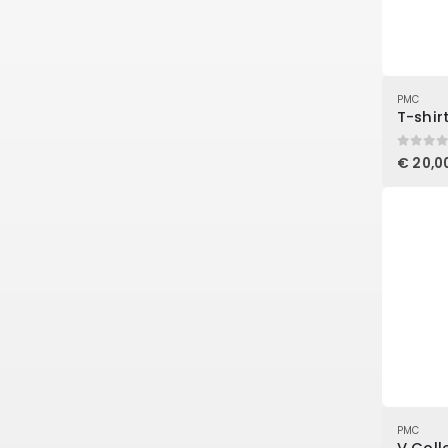
PMC
T-shir
0
out of
€
20,0
PMC