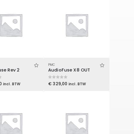
PMC
se Rev 2
AudioFuse X8 OUT
0
out of 5
0
€
329,00
incl. BTW
incl. BTW