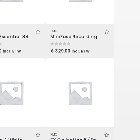
PMC
Essential 88
MiniFuse Recording Pack White
0
out of 5
0
€
329,00
incl. BTW
incl. BTW
PMC
e 4 White
FX Collection 5 (Download)