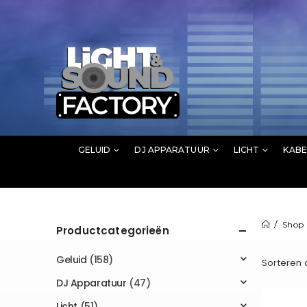
GELUID
DJ APPARATUUR
LICHT
KABE
Shop
Productcategorieën
Geluid
(158)
Sorteren 
DJ Apparatuur
(47)
Licht
(51)