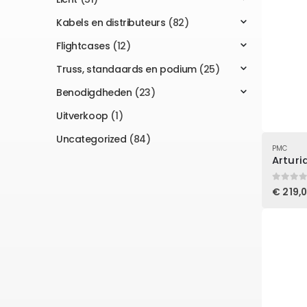
Kabels en distributeurs
(82)
Flightcases
(12)
Truss, standaards en podium
(25)
Benodigdheden
(23)
Uitverkoop
(1)
Uncategorized
(84)
PMC
Arturi
0
out of
€
219,