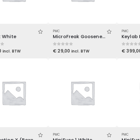
PMC
PMC
t White
MicroFreak Gooseneck Microphone
Keylab 
 5
0
out of 5
0
out of 5
0
€
29,00
€
399,0
incl. BTW
incl. BTW
PMC
PMC
V Collection X (Boxed)
MiniFuse 1 White
MiniFus