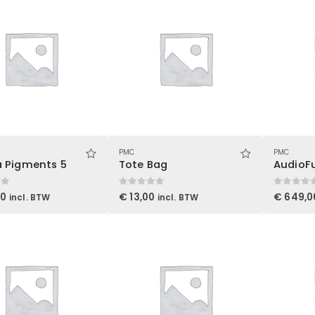
PMC
PMC
a Pigments 5
Tote Bag
AudioFu
 5
0
out of 5
0
out of 5
00
€
13,00
€
649,0
incl. BTW
incl. BTW