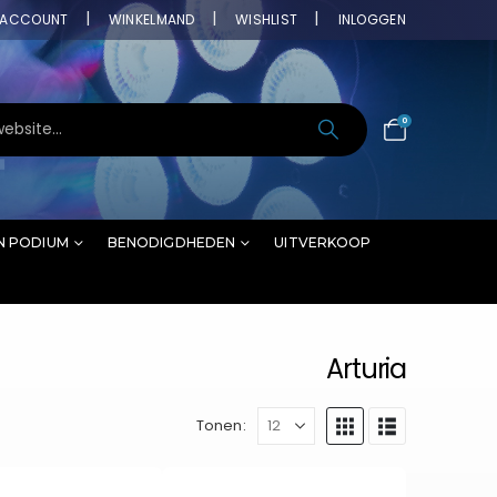
ACCOUNT
WINKELMAND
WISHLIST
INLOGGEN
0
N PODIUM
BENODIGDHEDEN
UITVERKOOP
Arturia
Tonen: