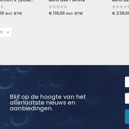
 5
0
out of 5
0
out of 5
00
€
119,00
€
239,0
incl. BTW
incl. BTW
Blijf op de hoogte van het
allerlaatste nieuws en
aanbiedingen.