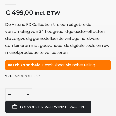
0
out of 5
€
499,00
incl. BTW
De Arturia FX Collection 5 is een uitgebreide
verzameling van 34 hoogwaardige audio-effecten,
die zorgvuldig gemodelleerde vintage hardware
combineren met geavanceerde digitale tools om uw
muziekproductie te verbeteren.
Beschikbaarheid:
Beschikbaar via nabestelling
SKU:
ARFXCOLL5DC
TOEVOEGEN AAN WINKELWAGEN