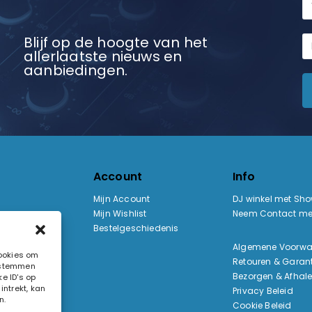
Blijf op de hoogte van het
allerlaatste nieuws en
aanbiedingen.
Account
Info
Mijn Account
DJ winkel met Sh
Mijn Wishlist
Neem Contact me
Bestelgeschiedenis
:
Algemene Voorw
cookies om
Retouren & Garant
e stemmen
ak
Bezorgen & Afhal
e ID's op
ntrekt, kan
Privacy Beleid
n.
Cookie Beleid