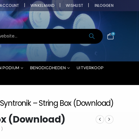
ACCOUNT
WINKELMAND
WISHLIST
INLOGGEN
0
N PODIUM
BENODIGDHEDEN
UITVERKOOP
Syntronik – String Box (Download)
Box (Download)
 )