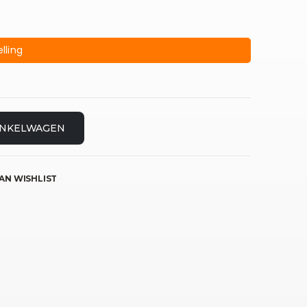
lling
INKELWAGEN
AN WISHLIST