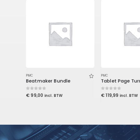
PMC
PMC
Beatmaker Bundle
0
out of 5
0
out of 5
€
99,00
€
119,99
incl. BTW
incl. BTW