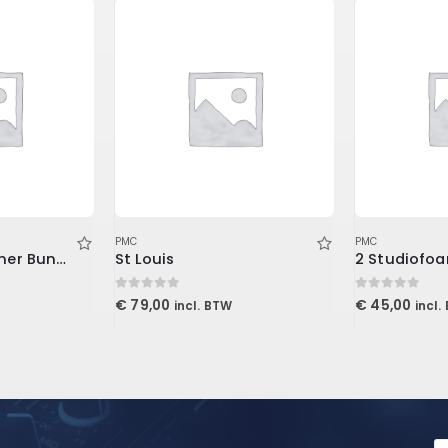
PMC
PMC
Tablet Page Turner Bundle
St Louis
0
out of 5
0
out of 5
€
79,00
€
45,00
incl. BTW
incl.