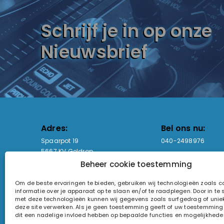
Schrijf je in op onze
Nieuwsbrief
Adres:
Bel ons nu:
Spaarpot 19
040-2498976
5667 KV Geldrop
Beheer cookie toestemming
Email-adres:
Openingstijden
Om de beste ervaringen te bieden, gebruiken wij technologieën zoals 
sales@lightandsound.store
Ma - Vr: 09:00-17:00
informatie over je apparaat op te slaan en/of te raadplegen. Door in t
Za: Enkel op afspra
met deze technologieën kunnen wij gegevens zoals surfgedrag of uniek
deze site verwerken. Als je geen toestemming geeft of uw toestemming i
KvK-nummer: 60857196
dit een nadelige invloed hebben op bepaalde functies en mogelijkhede
Btw-nummer: NL854090368B01