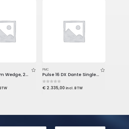
PMC
PMC
2 Studiofoam Wedge, 2/”x2’x4′ panel, Purple
Pulse 16 DX Dante Singlemode
0
out of 5
0
out of 5
€
2.335,00
€
49,99
 BTW
incl. BTW