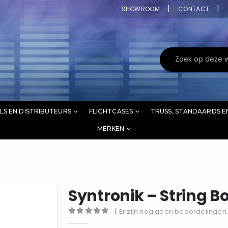
SHOWROOM
CONTACT
LS EN DISTRIBUTEURS
FLIGHTCASES
TRUSS, STANDAARDS E
MERKEN
Syntronik – String 
( Er zijn nog geen beoordelingen.
0
out of 5