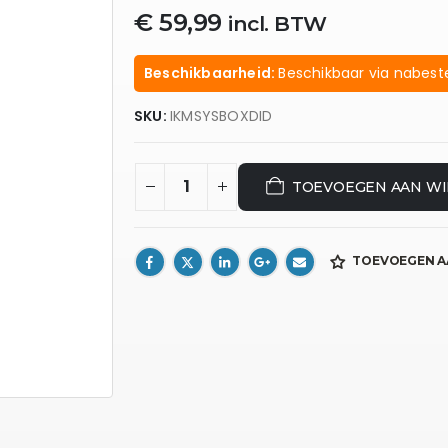
€
59,99
incl. BTW
Beschikbaarheid:
Beschikbaar via nabeste
SKU:
IKMSYSBOXDID
TOEVOEGEN AAN W
TOEVOEGEN A