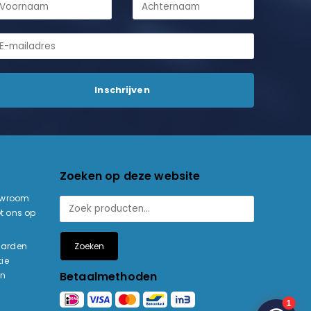
Zoeken op deze website
owroom
t ons op
Zoeken
aarden
ie
Betaalmethoden
en