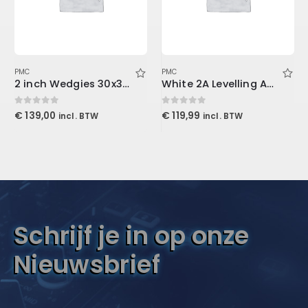
PMC
PMC
2 inch Wedgies 30x30x5cm, Purple
White 2A Levelling Amplifier (Download)
0
out of 5
0
out of 5
€
139,00
€
119,99
incl. BTW
incl. BTW
Schrijf je in op onze
Nieuwsbrief