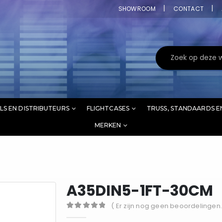
SHOWROOM
CONTACT
LS EN DISTRIBUTEURS
FLIGHTCASES
TRUSS, STANDAARDS E
MERKEN
A35DIN5-1FT-30CM
( Er zijn nog geen beoordelingen.
0
out of 5