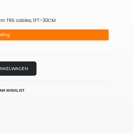
5mm TRS cables, 1FT-30CM
lling
INKELWAGEN
AN WISHLIST