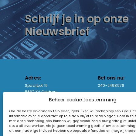
Schrijf je in op onze
Nieuwsbrief
Adres:
Bel ons nu:
Spaarpot 19
040-2498976
5667 KV Geldrop
Beheer cookie toestemming
Email-adres:
Openingstijden
Om de beste ervaringen te bieden, gebruiken wij technologieën zoals 
sales@lightandsound.store
Ma - Vr: 09:00-17:00
informatie over je apparaat op te slaan en/of te raadplegen. Door in t
Za: Enkel op afspra
met deze technologieën kunnen wij gegevens zoals surfgedrag of uniek
deze site verwerken. Als je geen toestemming geeft of uw toestemming i
KvK-nummer: 60857196
dit een nadelige invloed hebben op bepaalde functies en mogelijkhede
Btw-nummer: NL854090368B01