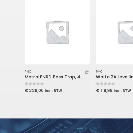
PMC
PMC
Lurssen Mastering Console (Download)
MetroLENRD Bass Trap, 4-Pack 2-30x30x60cm, Charcoal
0
out of 5
0
out of 5
€
229,00
€
119,99
incl. BTW
incl. BTW