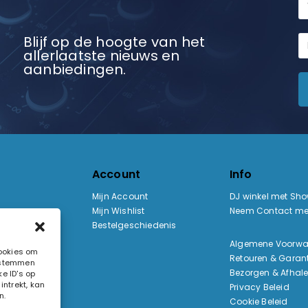
Blijf op de hoogte van het
allerlaatste nieuws en
aanbiedingen.
Account
Info
Mijn Account
DJ winkel met Sh
Mijn Wishlist
Neem Contact me
Bestelgeschiedenis
:
Algemene Voorw
cookies om
Retouren & Garant
e stemmen
ak
Bezorgen & Afhal
e ID's op
ntrekt, kan
Privacy Beleid
n.
Cookie Beleid