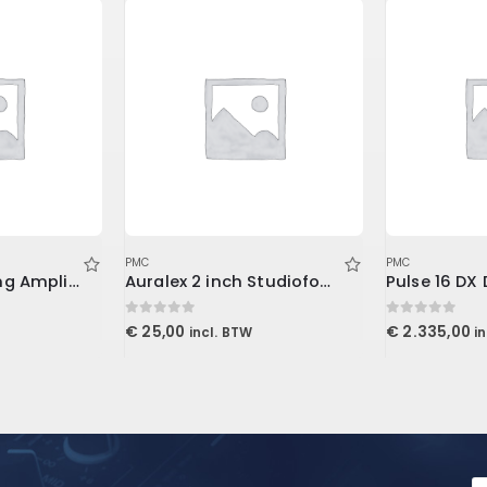
PMC
PMC
White 2A Levelling Amplifier (Download)
Auralex 2 inch Studiofoam-T
0
out of 5
0
out of 5
€
25,00
€
2.335,00
incl. BTW
i