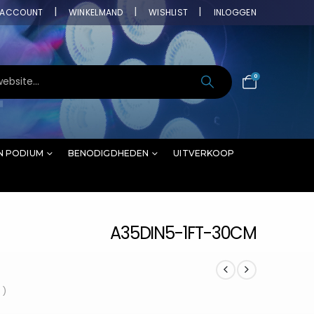
ACCOUNT
WINKELMAND
WISHLIST
INLOGGEN
0
N PODIUM
BENODIGDHEDEN
UITVERKOOP
A35DIN5-1FT-30CM
 )