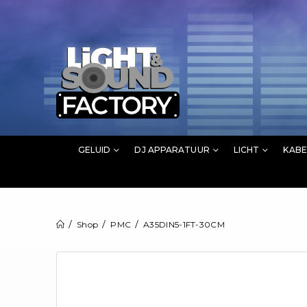
GELUID
DJ APPARATUUR
LICHT
KABE
Shop
PMC
A35DIN5-1FT-30CM