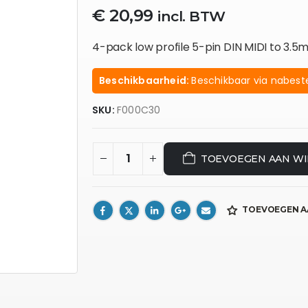
€
20,99
incl. BTW
4-pack low profile 5-pin DIN MIDI to 3.
Beschikbaarheid:
Beschikbaar via nabeste
SKU:
F000C30
TOEVOEGEN AAN W
TOEVOEGEN A