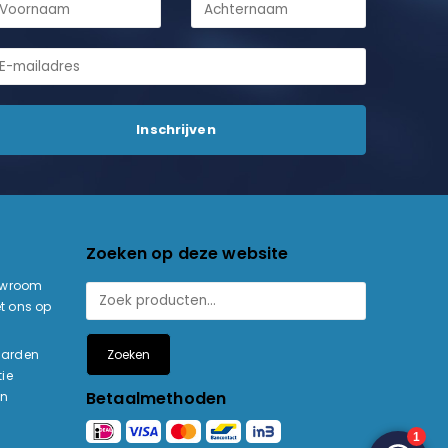
Zoeken op deze website
owroom
t ons op
Zoeken
aarden
ie
Betaalmethoden
en