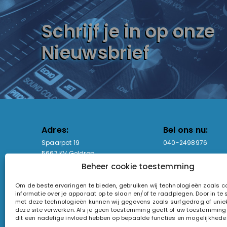
Schrijf je in op onze
Nieuwsbrief
Adres:
Bel ons nu:
Spaarpot 19
040-2498976
5667 KV Geldrop
Beheer cookie toestemming
Email-adres:
Openingstijden
Om de beste ervaringen te bieden, gebruiken wij technologieën zoals 
sales@lightandsound.store
Ma - Vr: 09:00-17:00
informatie over je apparaat op te slaan en/of te raadplegen. Door in t
Za: Enkel op afspra
met deze technologieën kunnen wij gegevens zoals surfgedrag of uniek
deze site verwerken. Als je geen toestemming geeft of uw toestemming i
KvK-nummer: 60857196
dit een nadelige invloed hebben op bepaalde functies en mogelijkhede
Btw-nummer: NL854090368B01