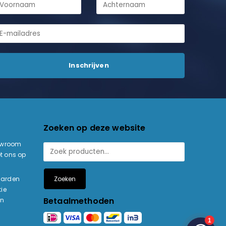
Zoeken op deze website
owroom
t ons op
Zoeken
aarden
ie
Betaalmethoden
en