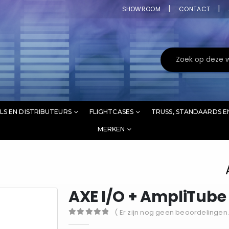
SHOWROOM
CONTACT
LS EN DISTRIBUTEURS
FLIGHTCASES
TRUSS, STANDAARDS E
MERKEN
AXE I/O + AmpliTube
( Er zijn nog geen beoordelingen.
0
out of 5