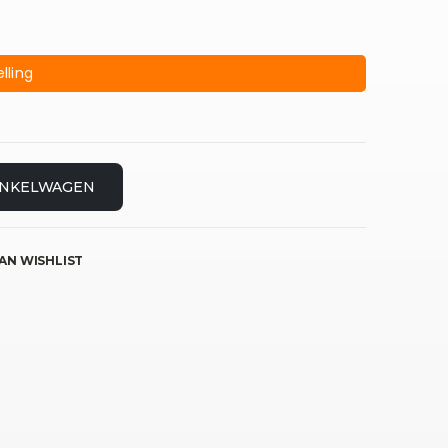
lling
INKELWAGEN
AN WISHLIST