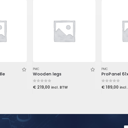
PMC
PMC
le
Wooden legs
0
out of 5
0
out of 5
€
219,00
€
189,00
incl. BTW
incl