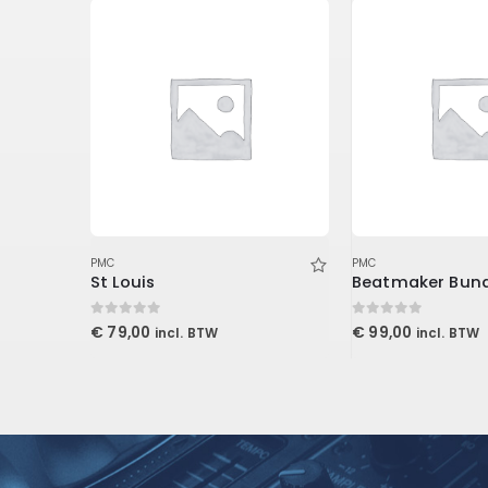
PMC
PMC
Premier Series – Studio & Live XLR Cable 15′ (4.6 m)
St Louis
Beatmaker Bund
0
out of 5
0
out of 5
€
79,00
€
99,00
incl. BTW
incl. BTW