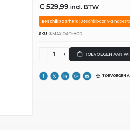
€
529,99
incl. BTW
Beschikbaarheid:
Beschikbaar via nabeste
SKU:
IKMAXIOAT5HCD
TOEVOEGEN AAN W
TOEVOEGEN A