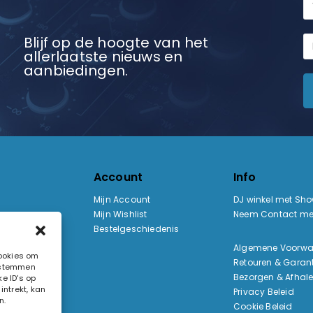
Blijf op de hoogte van het
allerlaatste nieuws en
aanbiedingen.
Account
Info
Mijn Account
DJ winkel met Sh
Mijn Wishlist
Neem Contact me
Bestelgeschiedenis
:
Algemene Voorw
cookies om
Retouren & Garant
e stemmen
ak
Bezorgen & Afhal
e ID's op
ntrekt, kan
Privacy Beleid
n.
Cookie Beleid