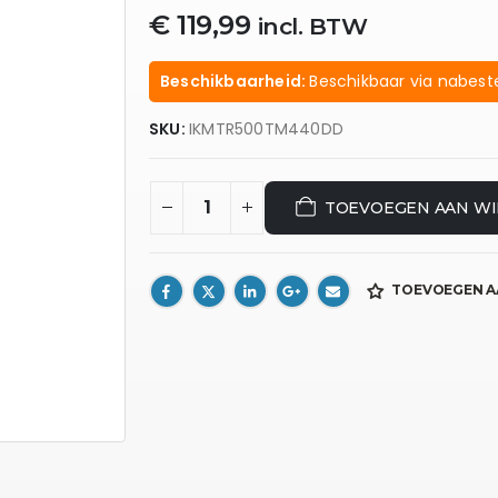
€
119,99
incl. BTW
Beschikbaarheid:
Beschikbaar via nabeste
SKU:
IKMTR500TM440DD
TOEVOEGEN AAN W
TOEVOEGEN A