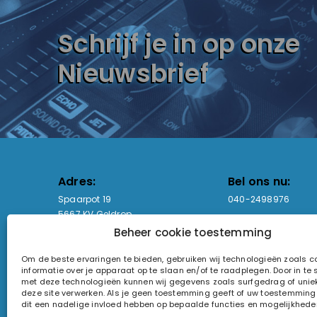
Schrijf je in op onze
Nieuwsbrief
Adres:
Bel ons nu:
Spaarpot 19
040-2498976
5667 KV Geldrop
Beheer cookie toestemming
Email-adres:
Openingstijden
Om de beste ervaringen te bieden, gebruiken wij technologieën zoals 
sales@lightandsound.store
Ma - Vr: 09:00-17:00
informatie over je apparaat op te slaan en/of te raadplegen. Door in t
Za: Enkel op afspra
met deze technologieën kunnen wij gegevens zoals surfgedrag of uniek
deze site verwerken. Als je geen toestemming geeft of uw toestemming i
KvK-nummer: 60857196
dit een nadelige invloed hebben op bepaalde functies en mogelijkhede
Btw-nummer: NL854090368B01