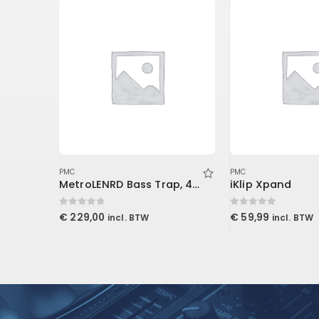
PMC
PMC
Lurssen Mastering Console (Download)
MetroLENRD Bass Trap, 4-Pack 2-30x30x60cm, Charcoal
iKlip Xpand
0
out of 5
0
out of 5
€
229,00
€
59,99
incl. BTW
incl. BTW