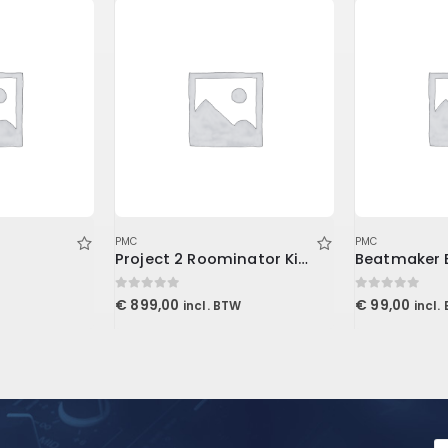
PMC
PMC
Project 2 Roominator Kit Burgundy
Beatmaker 
0
out of 5
0
out of 5
€
899,00
€
99,00
incl. BTW
incl.