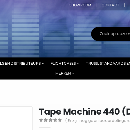
SHOWROOM
CONTACT
LS EN DISTRIBUTEURS
FLIGHTCASES
TRUSS, STANDAARDS E
MERKEN
Tape Machine 440 (
( Er zijn nog geen beoordelingen.
0
out of 5