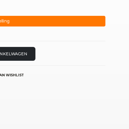
lling
INKELWAGEN
AN WISHLIST