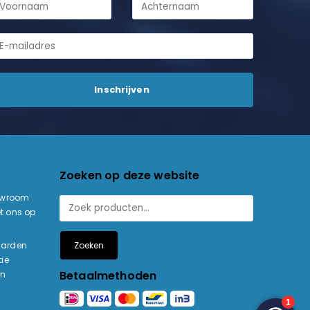
Zoeken op deze website
owroom
t ons op
Zoeken
aarden
ie
Betaalmethoden
en