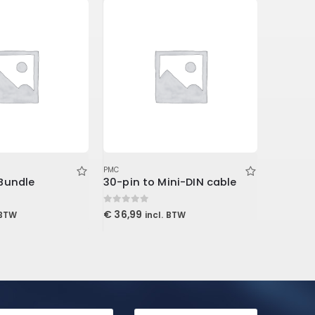
PMC
PMC
Bundle
30-pin to Mini-DIN cable
0
out of 5
0
out of 5
€
36,99
€
849,0
 BTW
incl. BTW