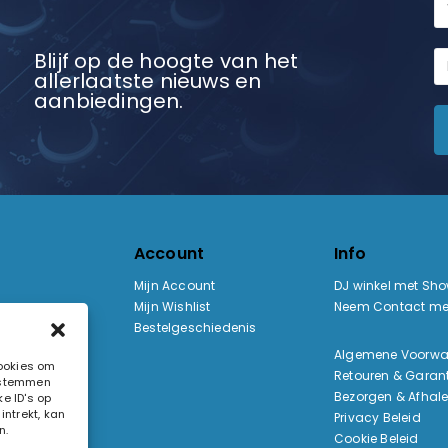
Blijf op de hoogte van het
allerlaatste nieuws en
aanbiedingen.
Account
Info
Mijn Account
DJ winkel met Sh
Mijn Wishlist
Neem Contact me
Bestelgeschiedenis
:
Algemene Voorw
cookies om
Retouren & Garant
e stemmen
ak
Bezorgen & Afhal
e ID's op
ntrekt, kan
Privacy Beleid
n.
Cookie Beleid