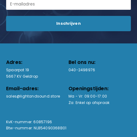
Adres:
Bel ons nu:
Spaarpot 19
040-2498976
5667 KV Geldrop
Email-adres:
Openingstijden:
sales@lightandsound.store
Ma - Vr: 09:00-17:00
Za: Enkel op afspraak
KvK-nummer: 60857196
Btw-nummer: NL854090368B01