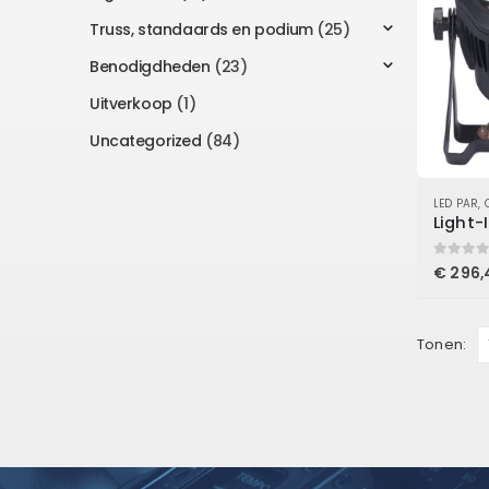
Truss, standaards en podium
(25)
Benodigdheden
(23)
Uitverkoop
(1)
Uncategorized
(84)
LED PAR
,
0
out of
€
296,
Tonen: