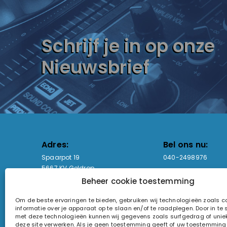
Schrijf je in op onze
Nieuwsbrief
Adres:
Bel ons nu:
Spaarpot 19
040-2498976
5667 KV Geldrop
Beheer cookie toestemming
Email-adres:
Openingstijden
Om de beste ervaringen te bieden, gebruiken wij technologieën zoals 
sales@lightandsound.store
Ma - Vr: 09:00-17:00
informatie over je apparaat op te slaan en/of te raadplegen. Door in t
Za: Enkel op afspra
met deze technologieën kunnen wij gegevens zoals surfgedrag of uniek
deze site verwerken. Als je geen toestemming geeft of uw toestemming i