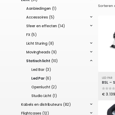
Sorteren 
Aanbiedingen
(1)
Accessoires
(5)
Sfeer en effecten
(14)
FX
(5)
Licht Sturing
(8)
Movingheads
(9)
Statisch licht
(10)
Led Bar
(3)
Led Par
(6)
LED PAR
BSL – 
Openlucht
(2)
0
out of
€
3.139
Studio Licht
(1)
Kabels en distributeurs
(82)
Flightcases
(12)