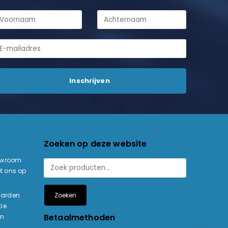
Zoeken op deze website
owroom
t ons op
Zoeken
aarden
ie
Betaalmethoden
en