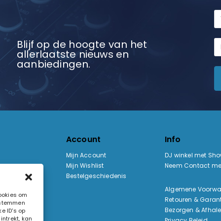
Blijf op de hoogte van het
allerlaatste nieuws en
aanbiedingen.
Account
Info
Mijn Account
DJ winkel met Sh
Mijn Wishlist
Neem Contact me
Bestelgeschiedenis
:
Algemene Voorw
cookies om
Retouren & Garant
e stemmen
ak
Bezorgen & Afhal
e ID's op
ntrekt, kan
Privacy Beleid