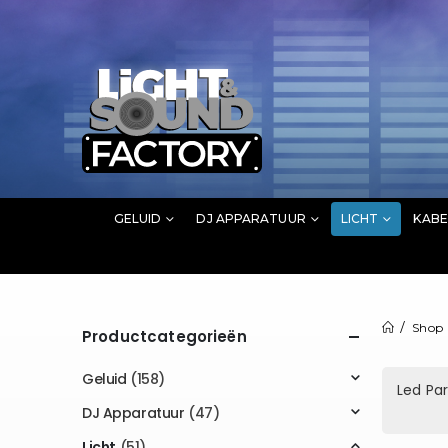
GELUID
DJ APPARATUUR
LICHT
KABE
Shop
Productcategorieën
Geluid
(158)
Led Pa
DJ Apparatuur
(47)
Licht
(51)