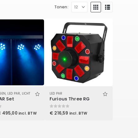
Tonen:
GEN
,
LED PAR
,
LICHT
LED PAR
AR Set
Furious Three RG
0
out of 5
orspronkelijke
Huidige
€
495,00
€
216,59
incl. BTW
incl. BTW
rijs
prijs
as:
is:
 611,05.
€ 495,00.