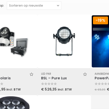
op:
-19%
LED PAR
AANBIEDIN
Solaris
BSL – Pure Lux
PowerP
 5
0
out of 5
0
out of 5
O
,95
€
526,35
incl. BTW
incl. BTW
€
611,05
p
w
€