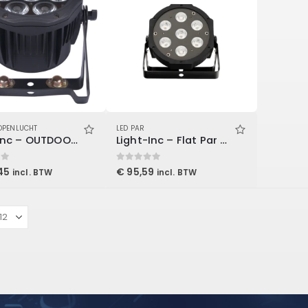
OPENLUCHT
LED PAR
Light-Inc – OUTDOOR-PAR 7 HEXA
Light-Inc – Flat Par 7 RGB-WW
 5
0
out of 5
45
€
95,59
incl. BTW
incl. BTW