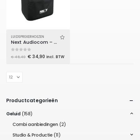
LUIDSPREKERHOEZEN
Next Audiocom – Cover for MV12
0
out of 5
Oorspronkelijke
Huidige
€
34,90
incl. BTW
€
48,40
prijs
prijs
was:
is:
€ 48,40.
€ 34,90.
Productcategorieën
Geluid
(158)
Combi aanbiedingen
(2)
Studio & Productie
(11)