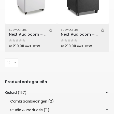
SUBWOOFERS
SUBWOOFERS
Next Audiocom – S10 (white)
Next Audiocom – S10 (black)
0
out of 5
0
out of 5
€
219,00
€
219,90
incl. BTW
incl. BTW
Productcategorieën
Geluid
(157)
Combi aanbiedingen
(2)
Studio & Productie
(11)