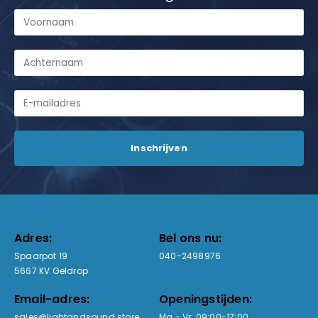
Adres:
Bel ons nu:
Spaarpot 19
040-2498976
5667 KV Geldrop
Email-adres:
Openingstijden:
sales@lightandsound.store
Ma - Vr: 09:00-17:00