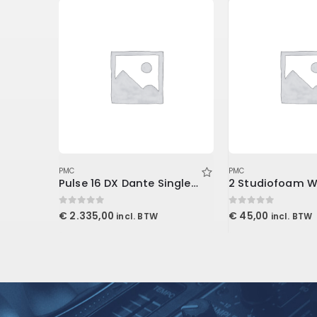
PMC
PMC
White 2A Levelling Amplifier (Download)
Pulse 16 DX Dante Singlemode
0
out of 5
0
out of 5
€
2.335,00
€
45,00
incl. BTW
incl. BTW