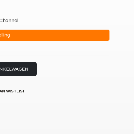
 Channel
lling
INKELWAGEN
AN WISHLIST