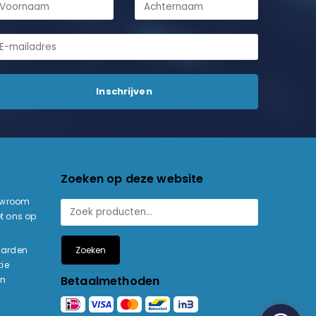
Zoeken op deze website
owroom
t ons op
Zoeken
aarden
ie
Betaalmethoden
en