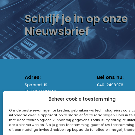
Schrijf je in op onze
Nieuwsbrief
Adres:
Bel ons nu:
Spaarpot 19
040-2498976
5667 KV Geldrop
Beheer cookie toestemming
Email-adres:
Openingstijden
Om de beste ervaringen te bieden, gebruiken wij technologieën zoals 
sales@lightandsound.store
Ma - Vr: 09:00-17:00
informatie over je apparaat op te slaan en/of te raadplegen. Door in t
Za: Enkel op afspra
met deze technologieën kunnen wij gegevens zoals surfgedrag of uniek
deze site verwerken. Als je geen toestemming geeft of uw toestemming i
KvK-nummer: 60857196
dit een nadelige invloed hebben op bepaalde functies en mogelijkhede
Btw-nummer: NL854090368B01