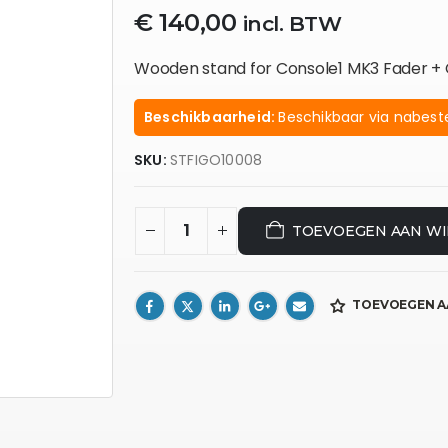
€
140,00
incl. BTW
Wooden stand for Console1 MK3 Fader +
Beschikbaarheid:
Beschikbaar via nabeste
SKU:
STFIGO10008
TOEVOEGEN AAN W
TOEVOEGEN A