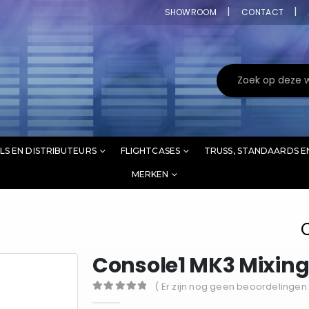
SHOWROOM
CONTACT
LS EN DISTRIBUTEURS
FLIGHTCASES
TRUSS, STANDAARDS E
MERKEN
Console1 MK3 Mixin
( Er zijn nog geen beoordelingen.
0
out of 5