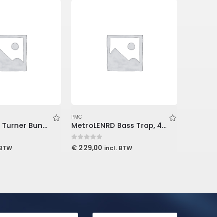
PMC
PMC
Tablet Page Turner Bundle
MetroLENRD Bass Trap, 4-Pack 2-30x30x60cm, Charcoal
0
out of 5
0
out of 5
€
229,00
€
119,99
 BTW
incl. BTW