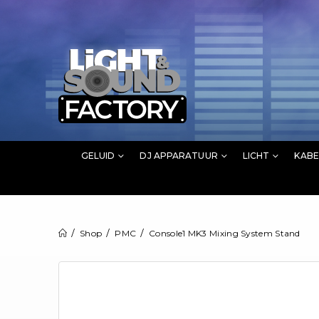
GELUID
DJ APPARATUUR
LICHT
KABE
Shop
PMC
Console1 MK3 Mixing System Stand