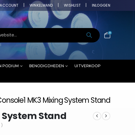
ACCOUNT
WINKELMAND
WISHLIST
INLOGGEN
0
N PODIUM
BENODIGDHEDEN
UITVERKOOP
Console1 MK3 Mixing System Stand
g System Stand
 )