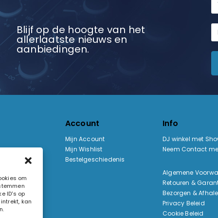
Blijf op de hoogte van het
allerlaatste nieuws en
aanbiedingen.
Account
Info
Mijn Account
DJ winkel met Sh
Mijn Wishlist
Neem Contact me
Bestelgeschiedenis
:
Algemene Voorw
cookies om
Retouren & Garant
e stemmen
ak
Bezorgen & Afhal
e ID's op
ntrekt, kan
Privacy Beleid
n.
Cookie Beleid