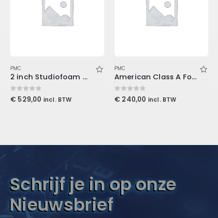
PMC
PMC
2 inch Studiofoam Wedge, 12-Pack 12-61x122cm panel, Burgundy
American Class A For Console1
0
out of 5
0
out of 5
€
529,00
€
240,00
incl. BTW
incl. BTW
Schrijf je in op onze
Nieuwsbrief