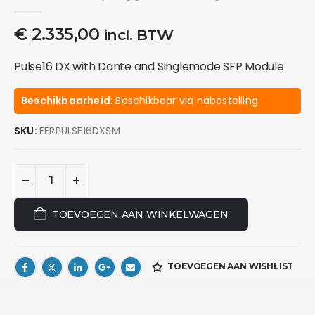
0
out of 5
€
2.335,00
incl. BTW
Pulse16 DX with Dante and Singlemode SFP Module
Beschikbaarheid:
Beschikbaar via nabestelling
SKU:
FERPULSE16DXSM
TOEVOEGEN AAN WINKELWAGEN
TOEVOEGEN AAN WISHLIST