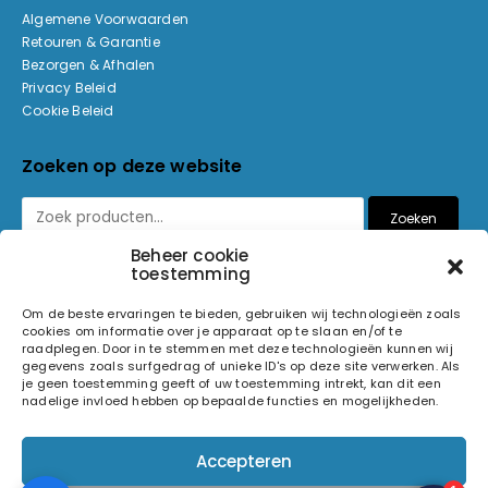
Algemene Voorwaarden
Retouren & Garantie
Bezorgen & Afhalen
Privacy Beleid
Cookie Beleid
Zoeken op deze website
Zoeken
Beheer cookie
toestemming
Betaalmethoden
Om de beste ervaringen te bieden, gebruiken wij technologieën zoals
cookies om informatie over je apparaat op te slaan en/of te
raadplegen. Door in te stemmen met deze technologieën kunnen wij
gegevens zoals surfgedrag of unieke ID's op deze site verwerken. Als
je geen toestemming geeft of uw toestemming intrekt, kan dit een
nadelige invloed hebben op bepaalde functies en mogelijkheden.
© 2026 Light and Sound Factory. Alle rechten voorbehouden.
Accepteren
Pixiefied by