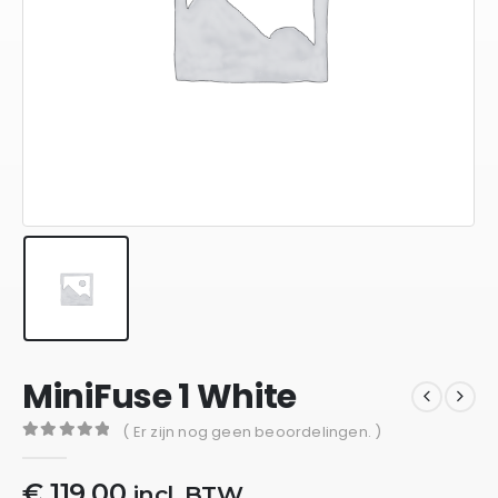
MiniFuse 1 White
( Er zijn nog geen beoordelingen. )
0
out of 5
€
119,00
incl. BTW