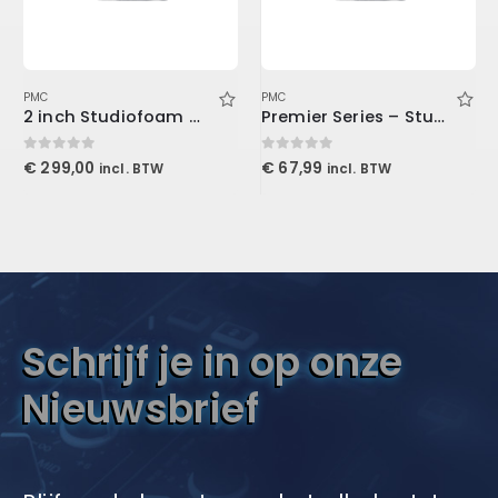
PMC
PMC
2 inch Studiofoam Wave 60x60x5cm, Purple
Premier Series – Studio & Live XLR Cable 15′ (4.6 m)
0
out of 5
0
out of 5
€
299,00
€
67,99
incl. BTW
incl. BTW
Schrijf je in op onze
Nieuwsbrief