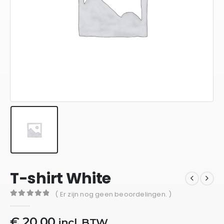
T-shirt White
( Er zijn nog geen beoordelingen. )
0
out of 5
€
20,00
incl. BTW