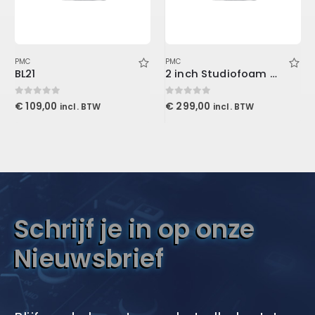
PMC
PMC
BL21
2 inch Studiofoam Wave 60x60x5cm, Purple
0
out of 5
0
out of 5
€
109,00
€
299,00
incl. BTW
incl. BTW
Schrijf je in op onze
Nieuwsbrief