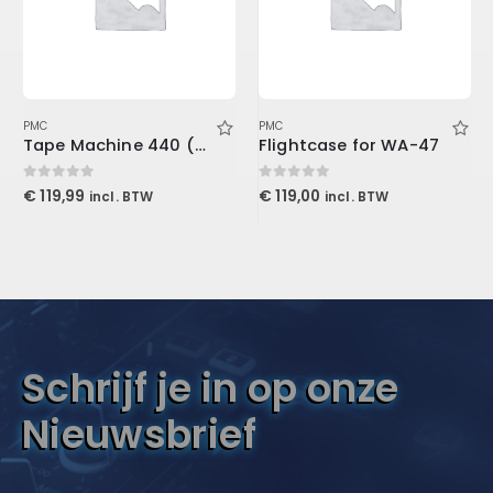
PMC
PMC
Tape Machine 440 (Download)
Flightcase for WA-47
0
out of 5
0
out of 5
€
119,99
€
119,00
incl. BTW
incl. BTW
Schrijf je in op onze
Nieuwsbrief