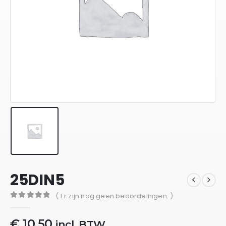
25DIN5
( Er zijn nog geen beoordelingen. )
0
out of 5
€
10,50
incl. BTW