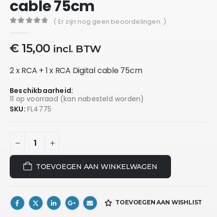
cable 75cm
( Er zijn nog geen beoordelingen. )
0
out of 5
€
15,00
incl. BTW
2 x RCA + 1 x RCA Digital cable 75cm
Beschikbaarheid:
11 op voorraad (kan nabesteld worden)
SKU:
FL4775
TOEVOEGEN AAN WINKELWAGEN
TOEVOEGEN AAN WISHLIST