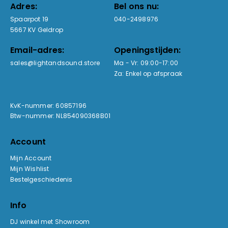
Adres:
Bel ons nu:
Spaarpot 19
040-2498976
5667 KV Geldrop
Email-adres:
Openingstijden:
sales@lightandsound.store
Ma - Vr: 09:00-17:00
Za: Enkel op afspraak
KvK-nummer: 60857196
Btw-nummer: NL854090368B01
Account
Mijn Account
Mijn Wishlist
Bestelgeschiedenis
Info
DJ winkel met Showroom