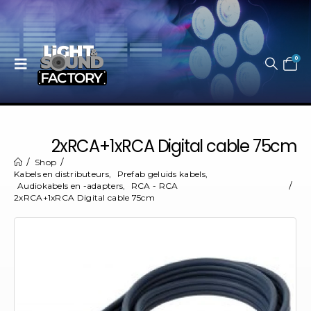
0
2xRCA+1xRCA Digital cable 75cm
Shop
Kabels en distributeurs
,
Prefab geluids kabels
,
Audiokabels en -adapters
,
RCA - RCA
2xRCA+1xRCA Digital cable 75cm