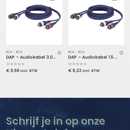
RCA - RCA
RCA - RCA
DAP – Audiokabel 3.0 M RCA to RCA Stereo
DAP – Audiokabel 1.5 M RCA to RCA Stereo
0
out of 5
0
out of 5
€
9,66
€
8,22
incl. BTW
incl. BTW
Schrijf je in op onze