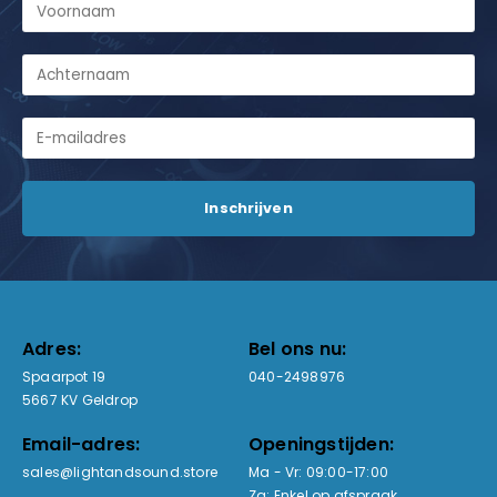
Adres:
Bel ons nu:
Spaarpot 19
040-2498976
5667 KV Geldrop
Email-adres:
Openingstijden:
sales@lightandsound.store
Ma - Vr: 09:00-17:00
Za: Enkel op afspraak