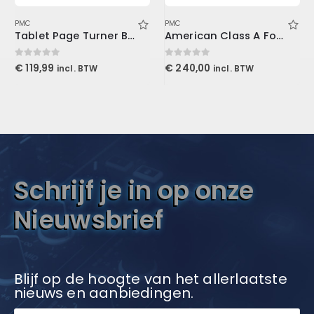
PMC
PMC
Tablet Page Turner Bundle
American Class A For Console1
0
out of 5
0
out of 5
€
119,99
€
240,00
incl. BTW
incl. BTW
Schrijf je in op onze
Nieuwsbrief
Blijf op de hoogte van het allerlaatste
nieuws en aanbiedingen.