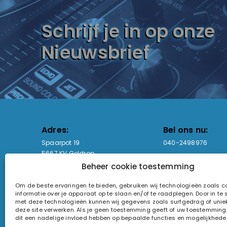
Schrijf je in op onze
Nieuwsbrief
Adres:
Bel ons nu:
Spaarpot 19
040-2498976
5667 KV Geldrop
Beheer cookie toestemming
Email-adres:
Openingstijden
Om de beste ervaringen te bieden, gebruiken wij technologieën zoals 
sales@lightandsound.store
Ma - Vr: 09:00-17:00
informatie over je apparaat op te slaan en/of te raadplegen. Door in t
Za: Enkel op afspra
met deze technologieën kunnen wij gegevens zoals surfgedrag of uniek
deze site verwerken. Als je geen toestemming geeft of uw toestemming i
KvK-nummer: 60857196
dit een nadelige invloed hebben op bepaalde functies en mogelijkhede
Btw-nummer: NL854090368B01