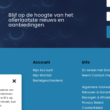
Blijf op de hoogte van het
allerlaatste nieuws en
aanbiedingen.
Account
Info
Mijn Account
DJ winkel met Sh
Mijn Wishlist
Neem Contact me
Bestelgeschiedenis
:
Algemene Voorw
cookies om
Retouren & Garant
e stemmen
ak
Bezorgen & Afhal
e ID's op
ntrekt, kan
Privacy Beleid
n.
Cookie Beleid