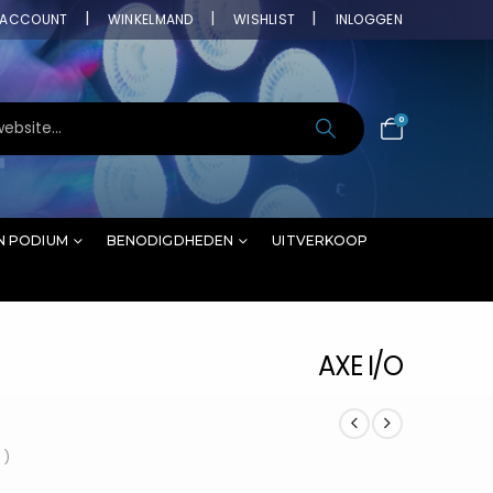
ACCOUNT
WINKELMAND
WISHLIST
INLOGGEN
0
N PODIUM
BENODIGDHEDEN
UITVERKOOP
AXE I/O
 )