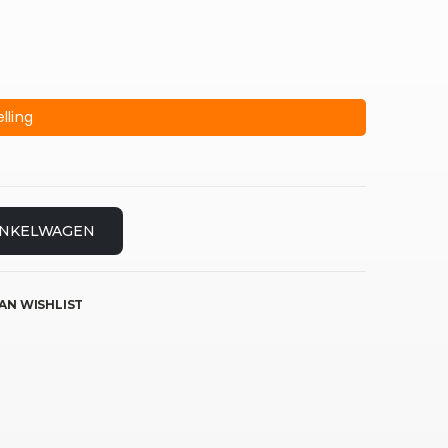
lling
INKELWAGEN
AN WISHLIST