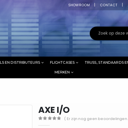
SHOWROOM
CONTACT
LS EN DISTRIBUTEURS
FLIGHTCASES
TRUSS, STANDAARDS E
MERKEN
AXE I/O
( Er zijn nog geen beoordelingen.
0
out of 5