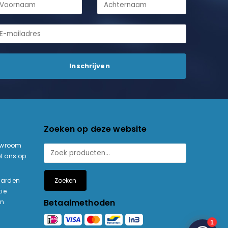
Zoeken op deze website
owroom
t ons op
Zoeken
aarden
ie
Betaalmethoden
en