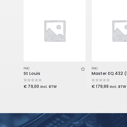
PMC
PMC
Stand Mounted LENRD Bass Trap, 4-Pack 30x30x121cm
St Louis
0
out of 5
0
out of 5
€
79,00
€
179,99
incl. BTW
incl. BTW