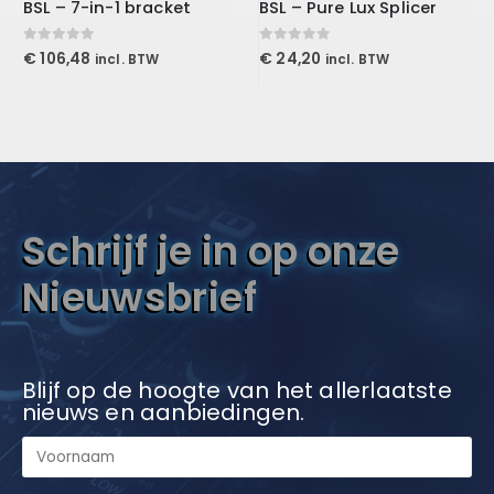
BSL – 7-in-1 bracket
BSL – Pure Lux Splicer
0
out of 5
0
out of 5
€
106,48
€
24,20
incl. BTW
incl. BTW
Schrijf je in op onze
Nieuwsbrief
Blijf op de hoogte van het allerlaatste
nieuws en aanbiedingen.