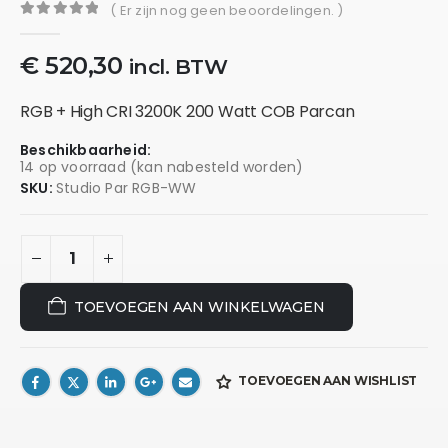
( Er zijn nog geen beoordelingen. )
0
out of 5
€
520,30
incl. BTW
RGB + High CRI 3200K 200 Watt COB Parcan
Beschikbaarheid:
14 op voorraad (kan nabesteld worden)
SKU:
Studio Par RGB-WW
TOEVOEGEN AAN WINKELWAGEN
TOEVOEGEN AAN WISHLIST