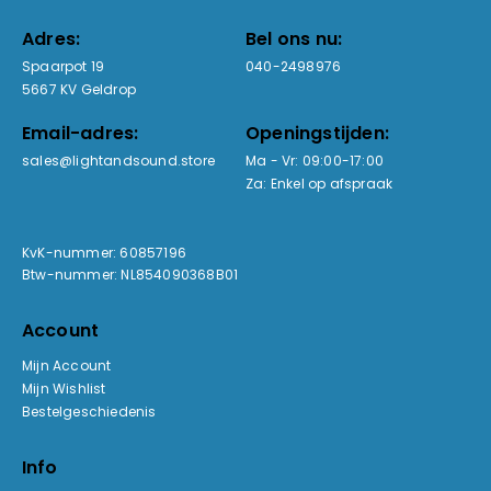
Adres:
Bel ons nu:
Spaarpot 19
040-2498976
5667 KV Geldrop
Email-adres:
Openingstijden:
sales@lightandsound.store
Ma - Vr: 09:00-17:00
Za: Enkel op afspraak
KvK-nummer: 60857196
Btw-nummer: NL854090368B01
Account
Mijn Account
Mijn Wishlist
Bestelgeschiedenis
Info