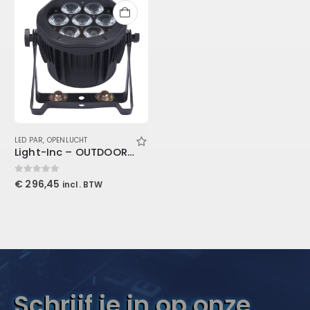
LED PAR
,
OPENLUCHT
Light-Inc – OUTDOOR-PAR 7 HEXA
0
out of 5
€
296,45
incl. BTW
Schrijf je in op onze