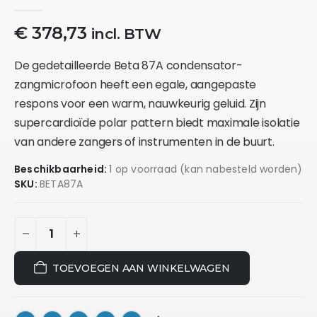
0
out of 5
€
378,73
incl. BTW
De gedetailleerde Beta 87A condensator-
zangmicrofoon heeft een egale, aangepaste
respons voor een warm, nauwkeurig geluid. Zijn
supercardioïde polar pattern biedt maximale isolatie
van andere zangers of instrumenten in de buurt.
Beschikbaarheid:
1 op voorraad (kan nabesteld worden)
SKU:
BETA87A
TOEVOEGEN AAN WINKELWAGEN