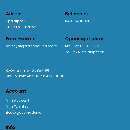
Adres:
Bel ons nu:
Spaarpot 19
040-2498976
5667 KV Geldrop
Email-adres:
Openingstijden:
sales@lightandsound.store
Ma - Vr: 09:00-17:00
Za: Enkel op afspraak
KvK-nummer: 60857196
Btw-nummer: NL854090368B01
Account
Mijn Account
Mijn Wishlist
Bestelgeschiedenis
Info