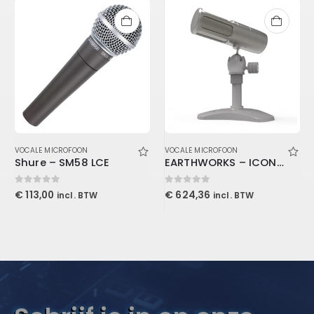
VOCALE MICROFOON
VOCALE MICROFOON
Shure – SM58 LCE
EARTHWORKS – ICON (usb)
0
out of 5
0
out of 5
€
113,00
€
624,36
incl. BTW
incl. BTW