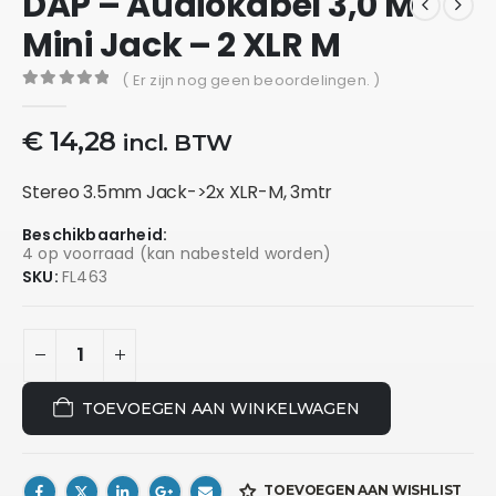
DAP – Audiokabel 3,0 M
Mini Jack – 2 XLR M
( Er zijn nog geen beoordelingen. )
0
out of 5
€
14,28
incl. BTW
Stereo 3.5mm Jack->2x XLR-M, 3mtr
Beschikbaarheid:
4 op voorraad (kan nabesteld worden)
SKU:
FL463
TOEVOEGEN AAN WINKELWAGEN
TOEVOEGEN AAN WISHLIST