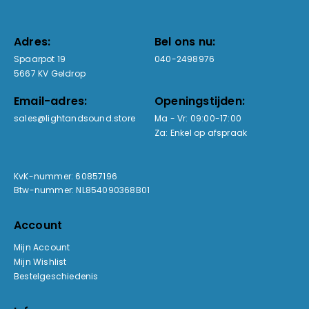
Adres:
Bel ons nu:
Spaarpot 19
040-2498976
5667 KV Geldrop
Email-adres:
Openingstijden:
sales@lightandsound.store
Ma - Vr: 09:00-17:00
Za: Enkel op afspraak
KvK-nummer: 60857196
Btw-nummer: NL854090368B01
Account
Mijn Account
Mijn Wishlist
Bestelgeschiedenis