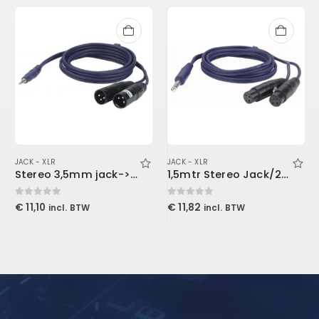
JACK - XLR
JACK - XLR
Stereo 3,5mm jack->2x XLR-M 1,5mtr
1,5mtr Stereo Jack/2XLR Female
0
out of 5
0
out of 5
€
11,10
€
11,82
incl. BTW
incl. BTW