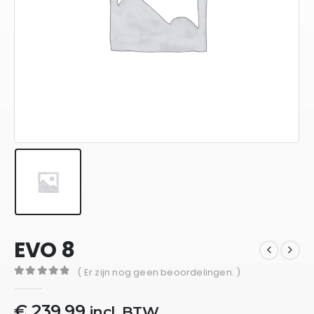
EVO 8
( Er zijn nog geen beoordelingen. )
0
out of 5
€
239,99
incl. BTW