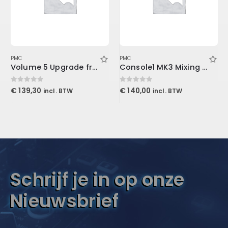
PMC
PMC
Volume 5 Upgrade from Volume 3 (Download)
Console1 MK3 Mixing System Stand
0
out of 5
0
out of 5
€
139,30
€
140,00
incl. BTW
incl. BTW
Schrijf je in op onze
Nieuwsbrief