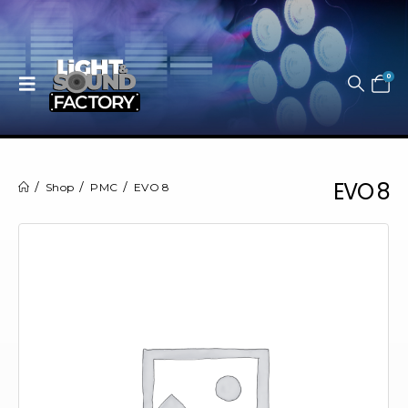
0
EVO 8
Shop
PMC
EVO 8