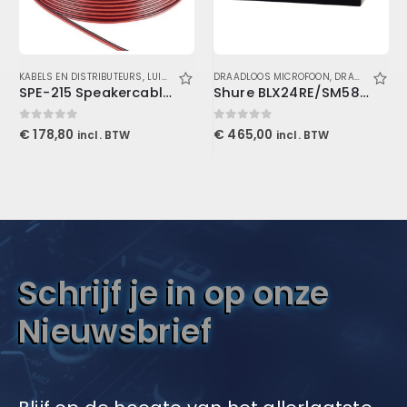
GELUID
KABELS EN DISTRIBUTEURS
,
LUIDSPREKERS
,
LUIDSPREKERKABELS
DRAADLOOS MICROFOON
,
LUIDSPREKERS
,
PREFAB GELUIDS K
,
DRAADLOOS MICROFOON
SPE-215 Speakercable Red/Black 2×1.5mmý 100m ring
Shure BLX24RE/SM58-K14 draadloos handheld systeem (614 – 638 MHz)
0
out of 5
0
out of 5
€
178,80
€
465,00
incl. BTW
incl. BTW
Schrijf je in op onze
Nieuwsbrief