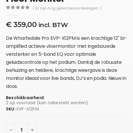
( Er zijn nog geen beoordelingen. )
0
out of 5
€
359,00
incl. BTW
De
Wharfedale Pro EVP-X12PM
is een krachtige
12" bi-
amplified actieve vloermonitor
met ingebouwde
versterker en
5-band EQ
voor optimale
geluidscontrole op het podium. Dankzij de robuuste
behuizing en heldere, krachtige weergave is deze
monitor ideaal voor
live bands, DJ’s en podia
.
Nieuw in
doos.
Beschikbaarheid:
2 op voorraad (kan nabesteld worden)
SKU:
EVP-X12PM