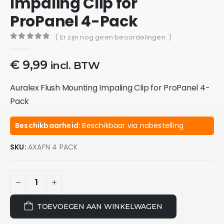
Impaling Clip for
ProPanel 4-Pack
( Er zijn nog geen beoordelingen. )
0
out of 5
€
9,99
incl. BTW
Auralex Flush Mounting Impaling Clip for ProPanel 4-
Pack
Beschikbaarheid:
Beschikbaar via nabestelling
SKU:
AXAFN 4 PACK
TOEVOEGEN AAN WINKELWAGEN