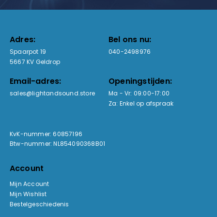
Adres:
Bel ons nu:
Spaarpot 19
040-2498976
5667 KV Geldrop
Email-adres:
Openingstijden:
sales@lightandsound.store
Ma - Vr: 09:00-17:00
Za: Enkel op afspraak
KvK-nummer: 60857196
Btw-nummer: NL854090368B01
Account
Mijn Account
Mijn Wishlist
Bestelgeschiedenis