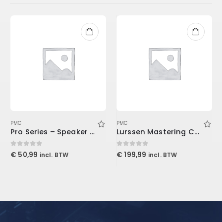
PMC
PMC
Pro Series – Speaker Cabinet TS Cable 3′ (0.9 m)
Lurssen Mastering Console (Download)
0
out of 5
0
out of 5
€
50,99
€
199,99
incl. BTW
incl. BTW