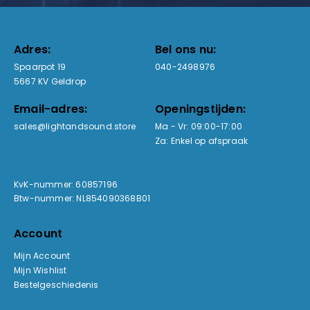
Adres:
Bel ons nu:
Spaarpot 19
040-2498976
5667 KV Geldrop
Email-adres:
Openingstijden:
sales@lightandsound.store
Ma - Vr: 09:00-17:00
Za: Enkel op afspraak
KvK-nummer: 60857196
Btw-nummer: NL854090368B01
Account
Mijn Account
Mijn Wishlist
Bestelgeschiedenis