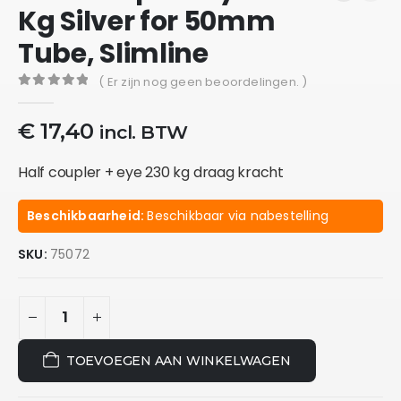
Kg Silver for 50mm
Tube, Slimline
( Er zijn nog geen beoordelingen. )
0
out of 5
€
17,40
incl. BTW
Half coupler + eye 230 kg draag kracht
Beschikbaarheid:
Beschikbaar via nabestelling
SKU:
75072
TOEVOEGEN AAN WINKELWAGEN