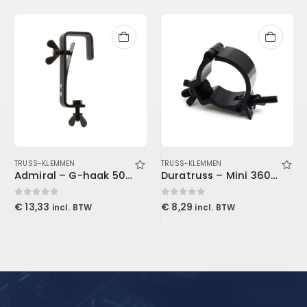
TRUSS-KLEMMEN
TRUSS-KLEMMEN
Admiral – G-haak 50mm WLL 50kg zwart
Duratruss – Mini 360 zwart
0
out of 5
0
out of 5
€
13,33
€
8,29
incl. BTW
incl. BTW