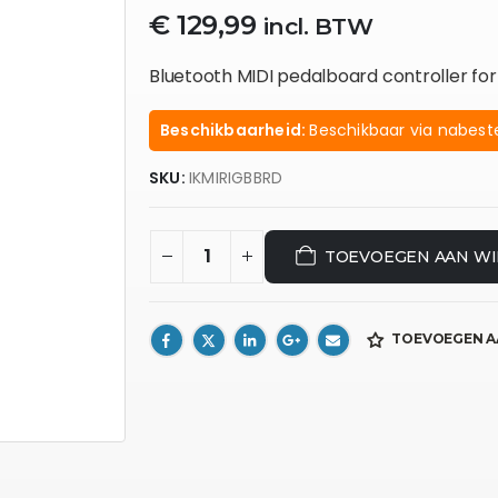
€
129,99
incl. BTW
Bluetooth MIDI pedalboard controller fo
Beschikbaarheid:
Beschikbaar via nabeste
SKU:
IKMIRIGBBRD
TOEVOEGEN AAN W
TOEVOEGEN A