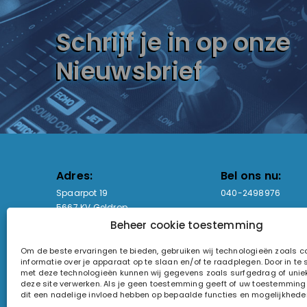
Schrijf je in op onze
Nieuwsbrief
Adres:
Bel ons nu:
Spaarpot 19
040-2498976
5667 KV Geldrop
Beheer cookie toestemming
Email-adres:
Openingstijden
Om de beste ervaringen te bieden, gebruiken wij technologieën zoals 
sales@lightandsound.store
Ma - Vr: 09:00-17:00
informatie over je apparaat op te slaan en/of te raadplegen. Door in t
Za: Enkel op afspra
met deze technologieën kunnen wij gegevens zoals surfgedrag of uniek
deze site verwerken. Als je geen toestemming geeft of uw toestemming i
KvK-nummer: 60857196
dit een nadelige invloed hebben op bepaalde functies en mogelijkhede
Btw-nummer: NL854090368B01