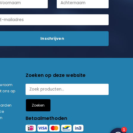
Zoeken op deze website
owroom
t ons op
Zoeken
aarden
ie
Betaalmethoden
en