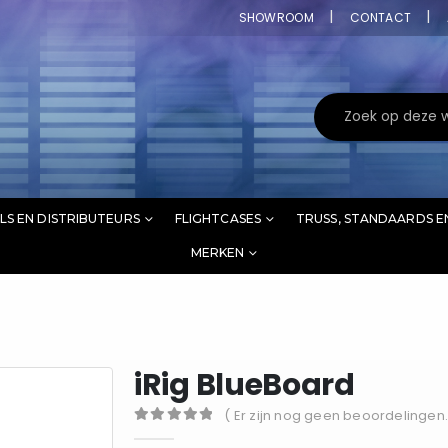
SHOWROOM
CONTACT
LS EN DISTRIBUTEURS
FLIGHTCASES
TRUSS, STANDAARDS E
MERKEN
iRig BlueBoard
( Er zijn nog geen beoordelingen.
0
out of 5