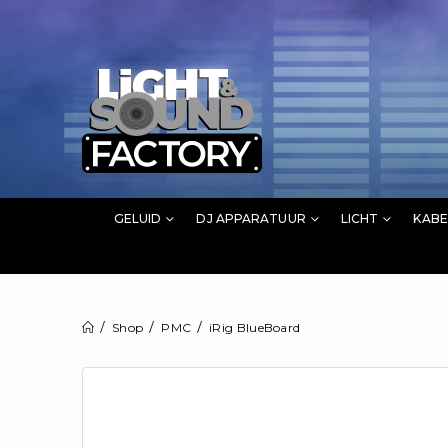
GELUID
DJ APPARATUUR
LICHT
KABE
Shop
PMC
iRig BlueBoard