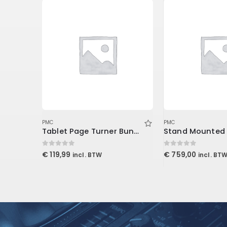
PMC
PMC
White 2A Levelling Amplifier (Download)
Tablet Page Turner Bundle
0
out of 5
0
out of 5
€
119,99
€
759,00
incl. BTW
incl. BT