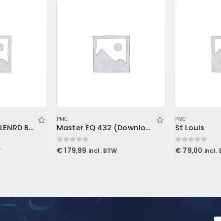
PMC
PMC
Stand Mounted LENRD Bass Trap, 4-Pack 30x30x121cm
Master EQ 432 (Download)
St Louis
0
out of 5
0
out of 5
€
179,99
€
79,00
W
incl. BTW
incl.