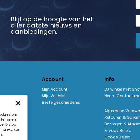
Blijf op de hoogte van het
allerlaatste nieuws en
aanbiedingen.
Account
Info
Mijn Account
DJ winkel met Sh
Mijn Wishlist
Neem Contact me
Bestelgeschiedenis
:
Algemene Voorw
cookies om
Retouren & Garant
e stemmen
ak
Bezorgen & Afhal
e ID's op
ntrekt, kan
Privacy Beleid
n.
Cookie Beleid