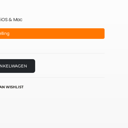
r iOS & Mac
lling
INKELWAGEN
AN WISHLIST