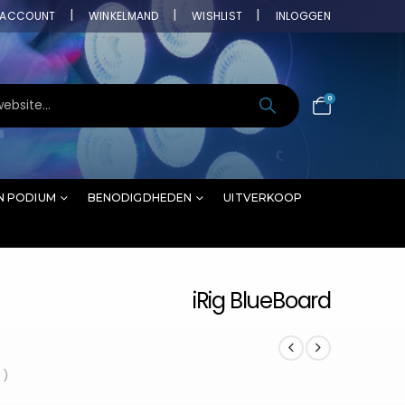
ACCOUNT
WINKELMAND
WISHLIST
INLOGGEN
0
N PODIUM
BENODIGDHEDEN
UITVERKOOP
iRig BlueBoard
 )