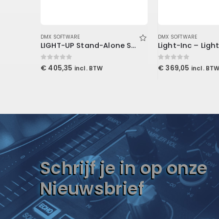
DMX SOFTWARE
DMX SOFTWARE
LIGHT-UP Stand-Alone Slim
0
out of 5
0
out of 5
€
405,35
€
369,05
incl. BTW
incl. BT
Schrijf je in op onze
Nieuwsbrief