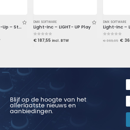
DMX SOFTWARE
DMX SOFTWARE
Light-Inc – Light-Up – Standalone controller
Light-Inc – LIGHT- UP Play
Light-Inc –
0
out of 5
0
out of 5
Oors
€
187,55
€
36
W
incl. BTW
€
369,05
prijs
was:
€ 36
Blijf op de hoogte van het
allerlaatste nieuws en
aanbiedingen.