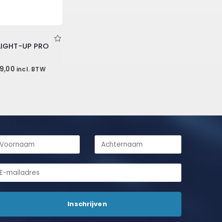
 LIGHT-UP PRO
pronkelijke
Huidige
9,00
incl. BTW
prijs
is:
9,05.
€ 369,00.