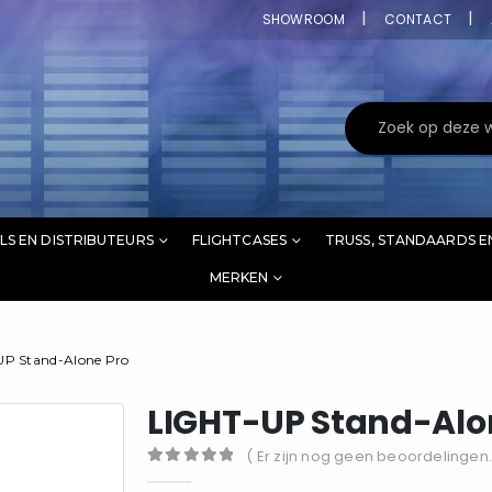
SHOWROOM
CONTACT
LS EN DISTRIBUTEURS
FLIGHTCASES
TRUSS, STANDAARDS E
MERKEN
UP Stand-Alone Pro
LIGHT-UP Stand-Alo
( Er zijn nog geen beoordelingen.
0
out of 5