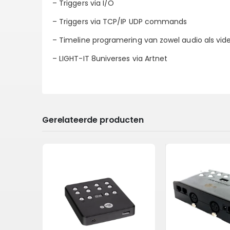
– Triggers via I/O
– Triggers via TCP/IP UDP commands
– Timeline programering van zowel audio als video
– LIGHT-IT 8universes via Artnet
Gerelateerde producten