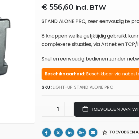
€
556,60
incl. BTW
STAND ALONE PRO, zeer eenvoudig te pr
8 knoppen welke gelijktijdig gebruikt k
complexere situaties, via Artnet en TCP/I
Snel en eenvoudig bedienen zonder netwe
Beschikbaarheid:
Beschikbaar via nabeste
SKU:
LIGHT-UP STAND ALONE PRO
TOEVOEGEN AAN W
TOEVOEGEN A