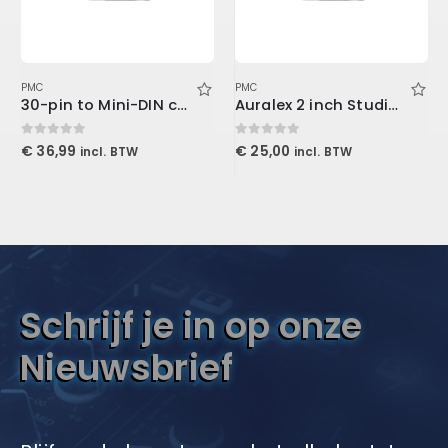
PMC
PMC
30-pin to Mini-DIN cable
Auralex 2 inch Studiofoam-T
0
out of 5
0
out of 5
€
36,99
€
25,00
incl. BTW
incl. BTW
Schrijf je in op onze
Nieuwsbrief