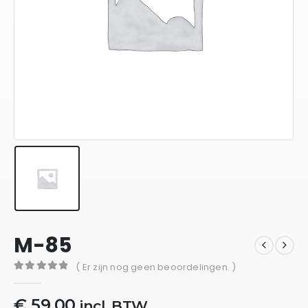
M-85
( Er zijn nog geen beoordelingen. )
0
out of 5
€
59,00
incl. BTW