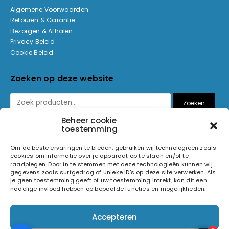
Algemene Voorwaarden
Retouren & Garantie
Bezorgen & Afhalen
Privacy Beleid
Cookie Beleid
Zoeken op deze website
Zoeken
Beheer cookie
toestemming
Betaalmethoden
Om de beste ervaringen te bieden, gebruiken wij technologieën zoals
cookies om informatie over je apparaat op te slaan en/of te
raadplegen. Door in te stemmen met deze technologieën kunnen wij
gegevens zoals surfgedrag of unieke ID's op deze site verwerken. Als
je geen toestemming geeft of uw toestemming intrekt, kan dit een
nadelige invloed hebben op bepaalde functies en mogelijkheden.
© 2026 Light and Sound Factory. Alle rechten voorbehouden.
Accepteren
Pixiefied by