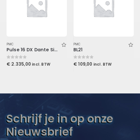
PMC
PMC
Pulse 16 DX Dante Singlemode
BL21
0
out of 5
0
out of 5
€
2.335,00
€
109,00
incl. BTW
incl. BTW
Schrijf je in op onze
Nieuwsbrief