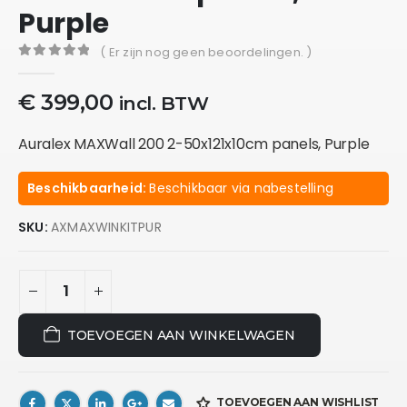
Purple
( Er zijn nog geen beoordelingen. )
0
out of 5
€
399,00
incl. BTW
Auralex MAXWall 200 2-50x121x10cm panels, Purple
Beschikbaarheid:
Beschikbaar via nabestelling
SKU:
AXMAXWINKITPUR
TOEVOEGEN AAN WINKELWAGEN
TOEVOEGEN AAN WISHLIST