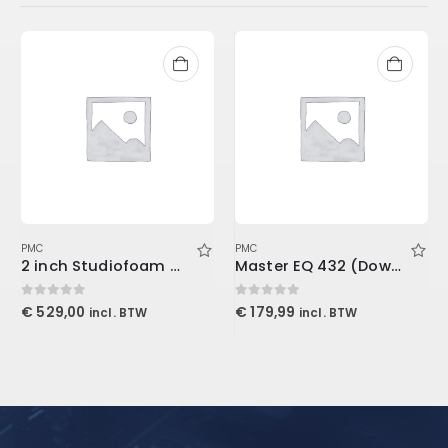
PMC
PMC
2 inch Studiofoam Wedge, 12-Pack 12-61x122cm panel, Burgundy
Master EQ 432 (Download)
0
out of 5
0
out of 5
€
529,00
€
179,99
incl. BTW
incl. BTW