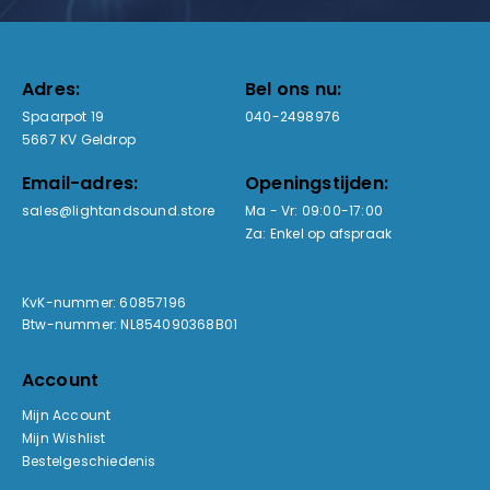
Adres:
Bel ons nu:
Spaarpot 19
040-2498976
5667 KV Geldrop
Email-adres:
Openingstijden:
sales@lightandsound.store
Ma - Vr: 09:00-17:00
Za: Enkel op afspraak
KvK-nummer: 60857196
Btw-nummer: NL854090368B01
Account
Mijn Account
Mijn Wishlist
Bestelgeschiedenis