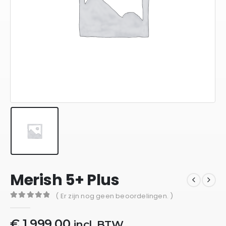
Merish 5+ Plus
( Er zijn nog geen beoordelingen. )
0
out of 5
€
1.999,00
incl. BTW