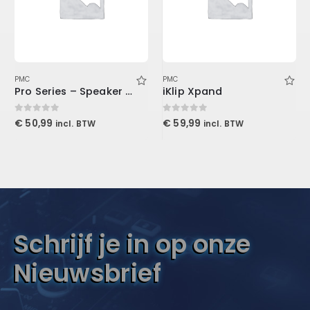
PMC
PMC
Pro Series – Speaker Cabinet TS Cable 3′ (0.9 m)
iKlip Xpand
0
out of 5
0
out of 5
€
50,99
€
59,99
incl. BTW
incl. BTW
Schrijf je in op onze
Nieuwsbrief