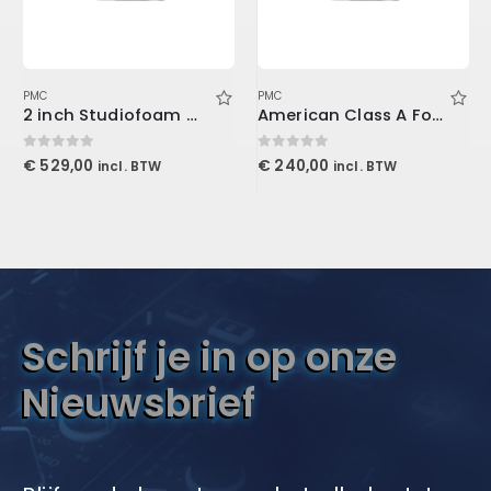
PMC
PMC
2 inch Studiofoam Wedge, 12-Pack 12-61x122cm panel, Burgundy
American Class A For Console1
0
out of 5
0
out of 5
€
529,00
€
240,00
incl. BTW
incl. BTW
Schrijf je in op onze
Nieuwsbrief