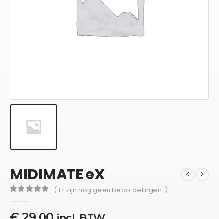
MIDIMATE eX
( Er zijn nog geen beoordelingen. )
0
out of 5
€
29,00
incl. BTW