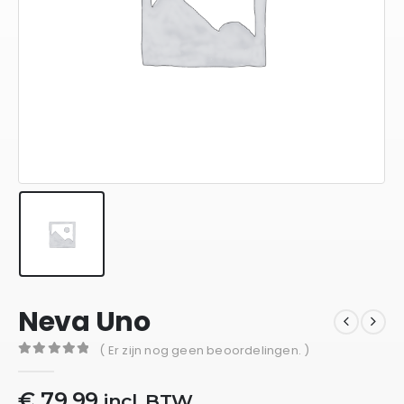
Neva Uno
( Er zijn nog geen beoordelingen. )
0
out of 5
€
79,99
incl. BTW