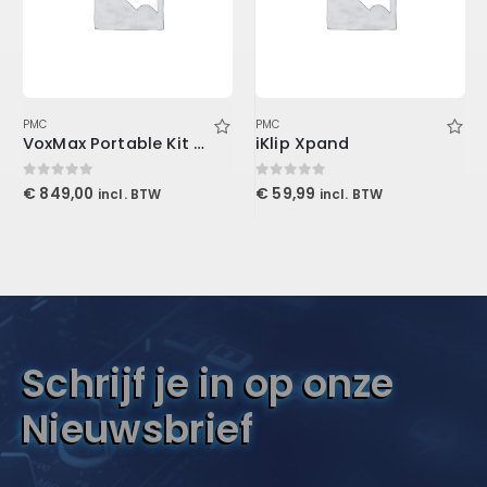
PMC
PMC
VoxMax Portable Kit 2-ProMax V2, 1-Mudguard V2, 2-Stand Mount LENRD
iKlip Xpand
0
out of 5
0
out of 5
€
849,00
€
59,99
incl. BTW
incl. BTW
Schrijf je in op onze
Nieuwsbrief