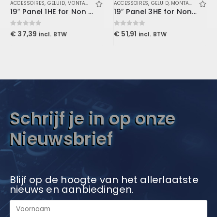
ACCESSOIRES
,
GELUID
,
MONTAGEPANELEN
ACCESSOIRES
,
GELUID
,
MONTAGEPANELEN
19″ Panel 1HE for Non 19″ Equipment
19″ Panel 3HE for Non 19″ Equipment
0
out of 5
0
out of 5
€
37,39
€
51,91
incl. BTW
incl. BTW
Schrijf je in op onze
Nieuwsbrief
Blijf op de hoogte van het allerlaatste
nieuws en aanbiedingen.