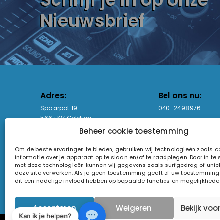
Nieuwsbrief
Adres:
Bel ons nu:
Spaarpot 19
040-2498976
5667 KV Geldrop
Beheer cookie toestemming
Email-adres:
Openingstijden
Om de beste ervaringen te bieden, gebruiken wij technologieën zoals 
sales@lightandsound.store
Ma - Vr: 09:00-17:00
informatie over je apparaat op te slaan en/of te raadplegen. Door in t
Za: Enkel op afspra
met deze technologieën kunnen wij gegevens zoals surfgedrag of uniek
deze site verwerken. Als je geen toestemming geeft of uw toestemming i
KvK-nummer: 60857196
dit een nadelige invloed hebben op bepaalde functies en mogelijkhede
Btw-nummer: NL854090368B01
Accepteren
Weigeren
Bekijk voo
Kan ik je helpen?