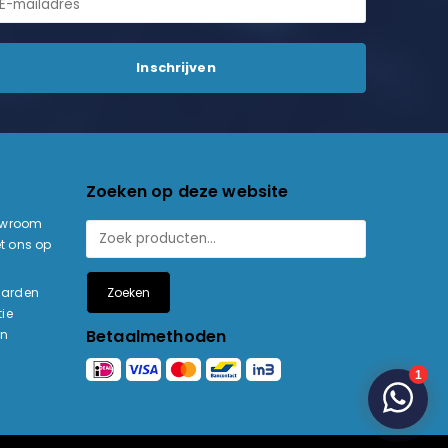
Zoeken op deze website
owroom
t ons op
Zoeken
aarden
ie
Betaalmethoden
en