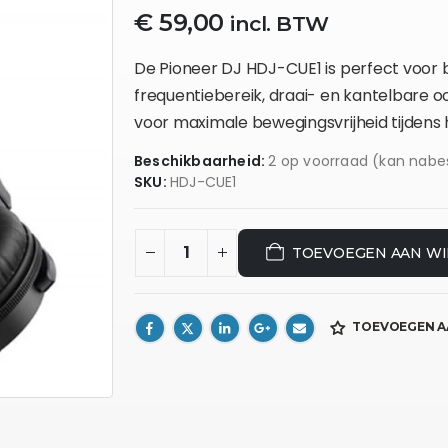
€
59,00
incl. BTW
De Pioneer DJ HDJ-CUE1 is perfect voor 
frequentiebereik, draai- en kantelbare 
voor maximale bewegingsvrijheid tijdens 
Beschikbaarheid:
2 op voorraad (kan nabe
SKU:
HDJ-CUE1
TOEVOEGEN AAN W
TOEVOEGEN A