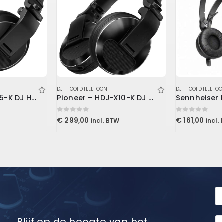
DJ-HOOFDTELEFOON
DJ-HOOFDTELEFO
Pioneer – HDJ-X5-K DJ Hoofdtelefoon
Pioneer – HDJ-X10-K DJ Hoofdtelefoon
0
out of 5
0
out of 5
€
299,00
€
161,00
incl. BTW
incl.
Blijf op de hoogte van het