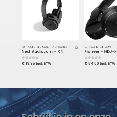
DJ-HOOFDTELEFOON
,
HEADPHONES
DJ-HOOFDTELEFOON
Next Audiocom – X4
0
out of 5
0
out of 5
€
19,95
€
84,00
incl. BTW
incl. BTW
Schrijf je in op onze