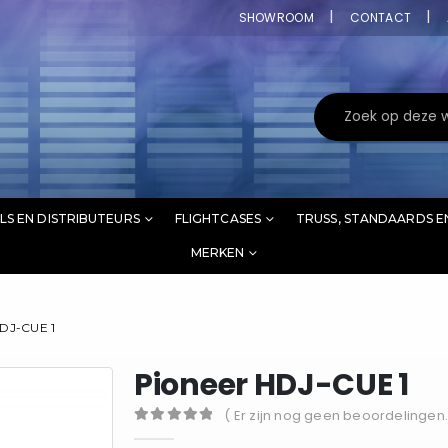
SHOWROOM
CONTACT
LS EN DISTRIBUTEURS
FLIGHTCASES
TRUSS, STANDAARDS E
MERKEN
HDJ-CUE 1
Pioneer HDJ-CUE 1
( Er zijn nog geen beoordelingen.
0
out of 5