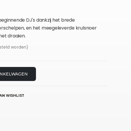
beginnende DJ's dankzij het brede
oorschelpen, en het meegeleverde krulsnoer
het draaien.
steld worden)
INKELWAGEN
AN WISHLIST