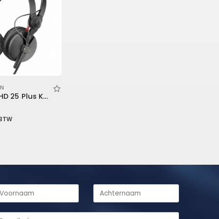
ON
Sennheiser HD 25 Plus Koptelefoon
 BTW