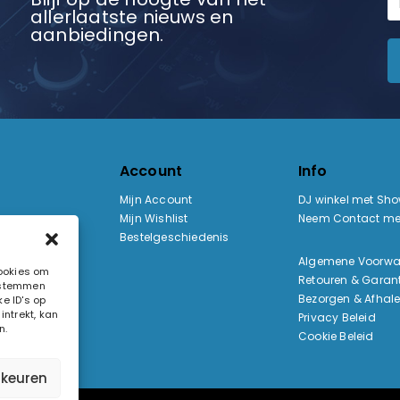
allerlaatste nieuws en
aanbiedingen.
Account
Info
Mijn Account
DJ winkel met Sh
Mijn Wishlist
Neem Contact me
Bestelgeschiedenis
:
Algemene Voorw
cookies om
Retouren & Garant
e stemmen
ak
Bezorgen & Afhal
e ID's op
ntrekt, kan
Privacy Beleid
n.
Cookie Beleid
rkeuren