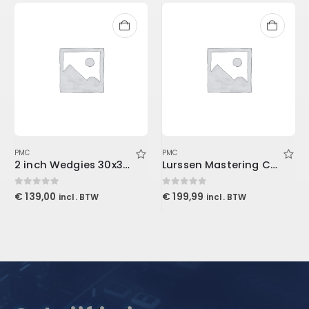
PMC
PMC
2 inch Wedgies 30x30x5cm, Purple
Lurssen Mastering Console (Download)
0
out of 5
0
out of 5
€
139,00
€
199,99
incl. BTW
incl. BTW