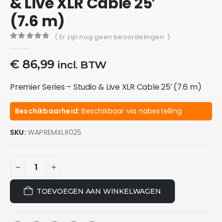
& Live XLR Cable 25′
(7.6 m)
( Er zijn nog geen beoordelingen. )
0
out of 5
€
86,99
incl. BTW
Premier Series – Studio & Live XLR Cable 25′ (7.6 m)
Beschikbaarheid:
Beschikbaar via nabestelling
SKU:
WAPREMXLR025
TOEVOEGEN AAN WINKELWAGEN