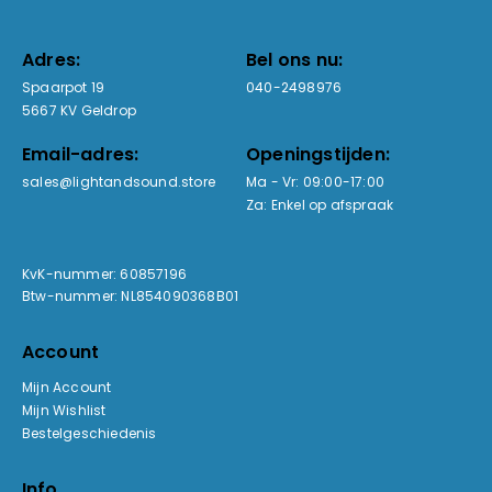
Adres:
Bel ons nu:
Spaarpot 19
040-2498976
5667 KV Geldrop
Email-adres:
Openingstijden:
sales@lightandsound.store
Ma - Vr: 09:00-17:00
Za: Enkel op afspraak
KvK-nummer: 60857196
Btw-nummer: NL854090368B01
Account
Mijn Account
Mijn Wishlist
Bestelgeschiedenis
Info