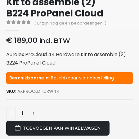
Kit to assemble (2)
B224 ProPanel Cloud
( Er zijn nog geen beoordelingen. )
0
out of 5
€
189,00
incl. BTW
Auralex ProCloud 44 Hardware Kit to assemble (2)
B224 ProPanel Cloud
Beschikbaarheid:
Beschikbaar via nabestelling
SKU:
AXPROCLDHDRW44
TOEVOEGEN AAN WINKELWAGEN