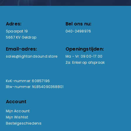
Adres:
Bel ons nu:
Spaarpot 19
040-2498976
5667 KV Geldrop
Email-adres:
Openingstijden:
sales@lightandsound.store
Ma - Vr: 09:00-17:00
Za: Enkel op afspraak
KvK-nummer: 60857196
Btw-nummer: NL854090368B01
Account
Mijn Account
Mijn Wishlist
Bestelgeschiedenis