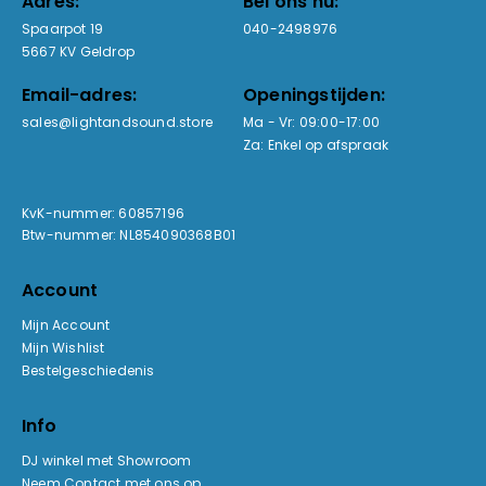
Adres:
Bel ons nu:
Spaarpot 19
040-2498976
5667 KV Geldrop
Email-adres:
Openingstijden:
sales@lightandsound.store
Ma - Vr: 09:00-17:00
Za: Enkel op afspraak
KvK-nummer: 60857196
Btw-nummer: NL854090368B01
Account
Mijn Account
Mijn Wishlist
Bestelgeschiedenis
Info
DJ winkel met Showroom
Neem Contact met ons op