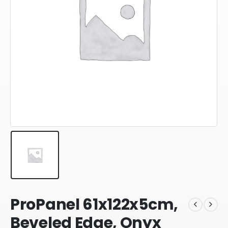
ProPanel 61x122x5cm,
Beveled Edge, Onyx