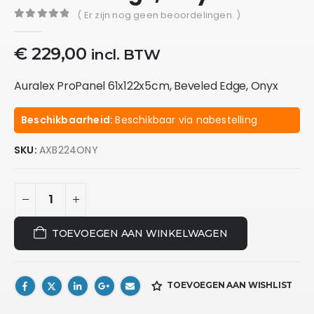
( Er zijn nog geen beoordelingen. )
0
out of 5
€
229,00
incl. BTW
Auralex ProPanel 61x122x5cm, Beveled Edge, Onyx
Beschikbaarheid:
Beschikbaar via nabestelling
SKU:
AXB224ONY
TOEVOEGEN AAN WINKELWAGEN
TOEVOEGEN AAN WISHLIST