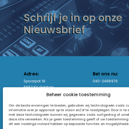
Schrijf je in op onze
Nieuwsbrief
Adres:
Bel ons nu:
Spaarpot 19
040-2498976
5667 KV Geldrop
Beheer cookie toestemming
Email-adres:
Openingstijden
Om de beste ervaringen te bieden, gebruiken wij technologieën zoals 
sales@lightandsound.store
Ma - Vr: 09:00-17:00
informatie over je apparaat op te slaan en/of te raadplegen. Door in t
Za: Enkel op afspra
met deze technologieën kunnen wij gegevens zoals surfgedrag of uniek
deze site verwerken. Als je geen toestemming geeft of uw toestemming i
KvK-nummer: 60857196
dit een nadelige invloed hebben op bepaalde functies en mogelijkhede
Btw-nummer: NL854090368B01