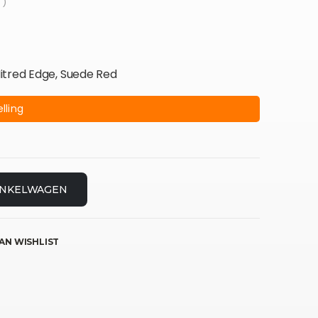
 )
itred Edge, Suede Red
lling
INKELWAGEN
AN WISHLIST