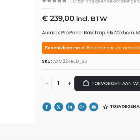
( Er zijn nog geen beoordelingen.
0
out of 5
€
239,00
incl. BTW
Auralex ProPanel Basstrap 61x122x5cm, M
Beschikbaarheid:
Beschikbaar via nabeste
SKU:
AXM224RED_SS
TOEVOEGEN AAN W
TOEVOEGEN A