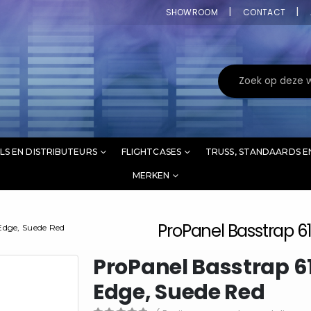
SHOWROOM
CONTACT
LS EN DISTRIBUTEURS
FLIGHTCASES
TRUSS, STANDAARDS E
MERKEN
ProPanel Basstrap 6
Edge, Suede Red
ProPanel Basstrap 6
Edge, Suede Red