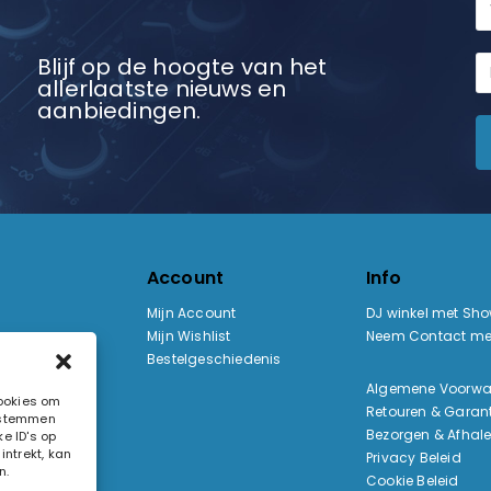
Blijf op de hoogte van het
allerlaatste nieuws en
aanbiedingen.
Account
Info
Mijn Account
DJ winkel met Sh
Mijn Wishlist
Neem Contact me
Bestelgeschiedenis
:
Algemene Voorw
cookies om
Retouren & Garant
e stemmen
ak
Bezorgen & Afhal
e ID's op
ntrekt, kan
Privacy Beleid
n.
Cookie Beleid