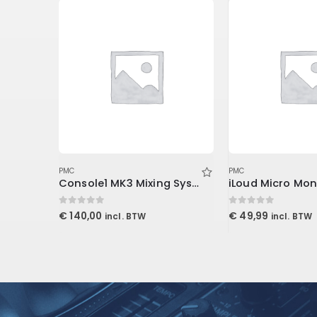
PMC
PMC
cable
Console1 MK3 Mixing System Stand
0
out of 5
0
out of 5
€
140,00
€
49,99
incl. BTW
incl. BTW