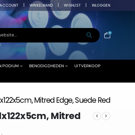
ACCOUNT
WINKELMAND
WISHLIST
INLOGGEN
0
N PODIUM
BENODIGDHEDEN
UITVERKOOP
1x122x5cm, Mitred Edge, Suede Red
1x122x5cm, Mitred