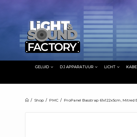
GELUID
DJ APPARATUUR
LICHT
KABE
Shop
PMC
ProPanel Basstrap 61x122x5cm, Mitred 