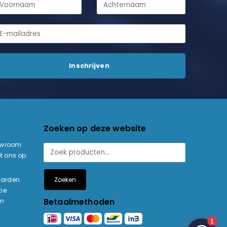
Zoeken op deze website
owroom
t ons op
Zoeken
aarden
ie
Betaalmethoden
en