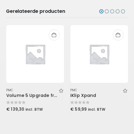
Gerelateerde producten
PMC
PMC
Volume 5 Upgrade from Volume 3 (Download)
iKlip Xpand
0
out of 5
0
out of 5
€
139,30
€
59,99
incl. BTW
incl. BTW