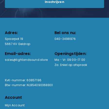
Adres:
Bel ons nu:
Spaarpot 19
040-2498976
5667 KV Geldrop
Email-adres:
Openingstijden:
sales@lightandsound.store
Ma - Vr: 09:00-17:00
Za: Enkel op afspraak
KvK-nummer: 60857196
Btw-nummer: NL854090368B01
Account
Mijn Account