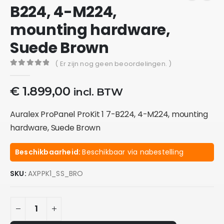
B224, 4-M224,
mounting hardware,
Suede Brown
( Er zijn nog geen beoordelingen. )
0
out of 5
€
1.899,00
incl. BTW
Auralex ProPanel ProKit 1 7-B224, 4-M224, mounting
hardware, Suede Brown
Beschikbaarheid:
Beschikbaar via nabestelling
SKU:
AXPPK1_SS_BRO