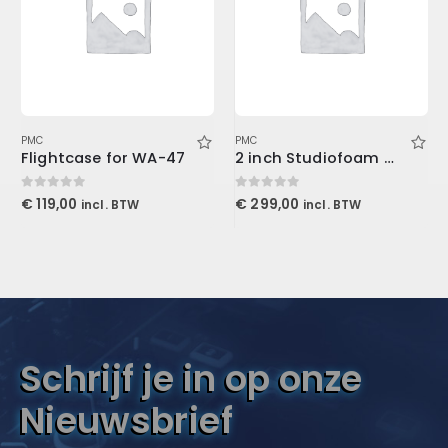
PMC
PMC
Flightcase for WA-47
2 inch Studiofoam Wave 60x60x5cm, Purple
0
out of 5
0
out of 5
€
119,00
€
299,00
incl. BTW
incl. BTW
Schrijf je in op onze
Nieuwsbrief