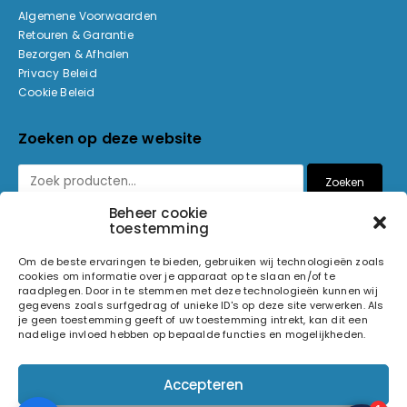
Algemene Voorwaarden
Retouren & Garantie
Bezorgen & Afhalen
Privacy Beleid
Cookie Beleid
Zoeken op deze website
Zoeken
Beheer cookie
toestemming
Betaalmethoden
Om de beste ervaringen te bieden, gebruiken wij technologieën zoals
cookies om informatie over je apparaat op te slaan en/of te
raadplegen. Door in te stemmen met deze technologieën kunnen wij
gegevens zoals surfgedrag of unieke ID's op deze site verwerken. Als
je geen toestemming geeft of uw toestemming intrekt, kan dit een
nadelige invloed hebben op bepaalde functies en mogelijkheden.
© 2026 Light and Sound Factory. Alle rechten voorbehouden.
Accepteren
Pixiefied by